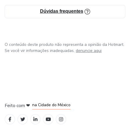
Dúvidas frequentes
O conteúdo deste produto não representa a opinião da Hotmart.
Se você vir informações inadequadas,
denuncie aqui
em Bogotá
em Amsterdam
em Madrid
na Cidade do México
Feito com
❤
em Belo Horizonte