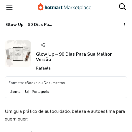
Ir
Ir
Ir
para
para
para
o
o
o
conteúdo
pagamento
rodapé
Glow Up – 90 Dias Para Sua Melhor Versão
principal
Glow Up – 90 Dias Para Sua Melhor
Versão
Rafaela
Formato
:
eBooks ou Documentos
Idioma
:
Português
Um guia prático de autocuidado, beleza e autoestima para
quem quer: