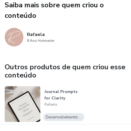
✓ Rotina Glow Up Realista
Saiba mais sobre quem criou o
conteúdo
Comece hoje mesmo!
Rafaela
8 Ano Hotmarter
Outros produtos de quem criou esse
conteúdo
Journal Prompts
for Clarity
Rafaela
Desenvolvimento Pessoal