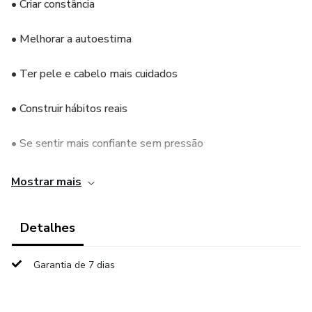
• Criar constância
• Melhorar a autoestima
• Ter pele e cabelo mais cuidados
• Construir hábitos reais
• Se sentir mais confiante sem pressão
Inclui:
Mostrar mais
✓ Workbook (eBook) com exercícios
Detalhes
✓ Checklists por capítulo
Garantia de 7 dias
✓ Tracker 90 dias