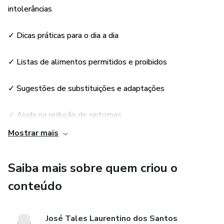
Este guia é ideal tanto para quem está começando a
intolerâncias
investigar sintomas quanto para quem já recebeu um
diagnóstico e quer qualidade de vida.
✓ Dicas práticas para o dia a dia
✓ Listas de alimentos permitidos e proibidos
✓ Sugestões de substituições e adaptações
✓ Ajuda na redução de sintomas
Mostrar mais
✓ Conteúdo organizado por capítulos para fácil consulta
Saiba mais sobre quem criou o
✓ Promove mais qualidade de vida e bem-estar
conteúdo
✓ Ideal para quem quer mudar hábitos sem sofrimento
José Tales Laurentino dos Santos