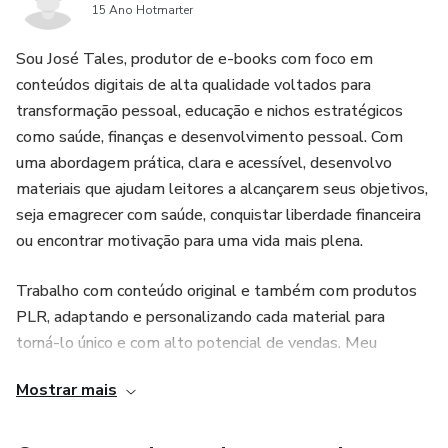
15 Ano Hotmarter
Sou José Tales, produtor de e-books com foco em
conteúdos digitais de alta qualidade voltados para
transformação pessoal, educação e nichos estratégicos
como saúde, finanças e desenvolvimento pessoal. Com
uma abordagem prática, clara e acessível, desenvolvo
materiais que ajudam leitores a alcançarem seus objetivos,
seja emagrecer com saúde, conquistar liberdade financeira
ou encontrar motivação para uma vida mais plena.
Trabalho com conteúdo original e também com produtos
PLR, adaptando e personalizando cada material para
torná-lo único e com alto potencial de vendas. Meu
compromisso é entregar valor real, com textos bem
Mostrar mais
estruturados, visual atrativo e estratégias que convertem.
Seja para educar, inspirar ou vender, estou pronto para