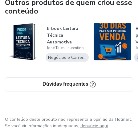
Outros produtos de quem criou esse
transformar ideias em e-books de sucesso.
conteúdo
E-book Leitura
R
Técnica
p
Automotiva
José Tales Laurentino dos Santos
Negócios e Carreira
Dúvidas frequentes
O conteúdo deste produto não representa a opinião da Hotmart.
Se você vir informações inadequadas,
denuncie aqui