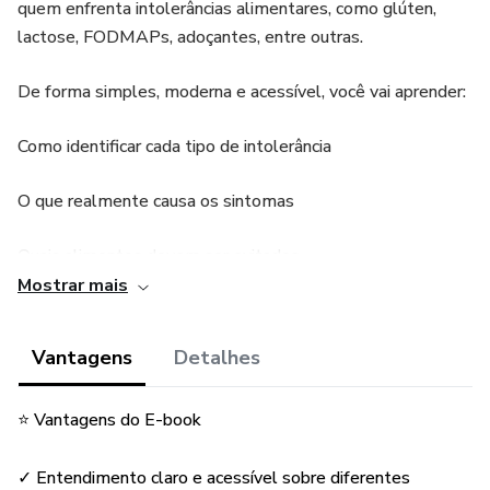
quem enfrenta intolerâncias alimentares, como glúten,
lactose, FODMAPs, adoçantes, entre outras.
De forma simples, moderna e acessível, você vai aprender:
Como identificar cada tipo de intolerância
O que realmente causa os sintomas
Quais alimentos devem ser evitados
Mostrar mais
Substituições inteligentes
Vantagens
Detalhes
Como montar um cardápio seguro
Estratégias para viver bem, sem sofrimento e sem medo
⭐ Vantagens do E-book
da comida
✓ Entendimento claro e acessível sobre diferentes