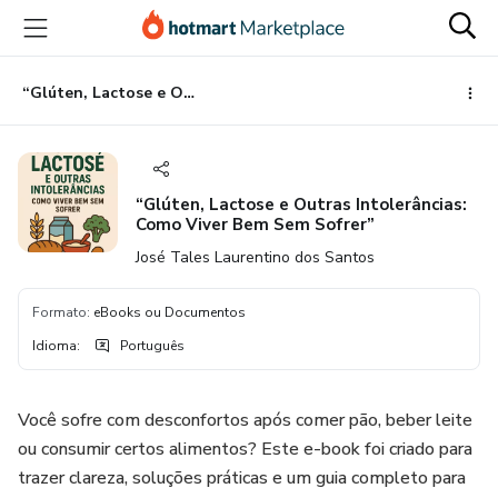
Ir
Ir
Ir
para
para
para
o
o
o
conteúdo
pagamento
rodapé
“Glúten, Lactose e Outras Intolerâncias: Como Viver Bem Sem Sofrer”
principal
“Glúten, Lactose e Outras Intolerâncias:
Como Viver Bem Sem Sofrer”
José Tales Laurentino dos Santos
Formato
:
eBooks ou Documentos
Idioma
:
Português
Você sofre com desconfortos após comer pão, beber leite
ou consumir certos alimentos? Este e-book foi criado para
trazer clareza, soluções práticas e um guia completo para