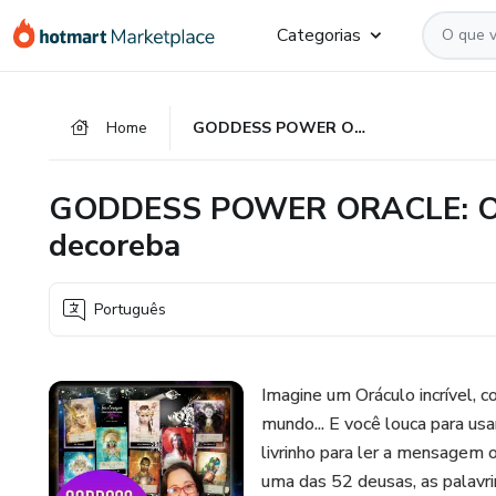
Ir
Ir
Ir
Categorias
para
para
para
o
o
o
conteúdo
pagamento
rodapé
Home
GODDESS POWER ORACLE: Oráculo O Poder da Deusa sem decoreba
principal
GODDESS POWER ORACLE: Orá
decoreba
Português
Imagine um Oráculo incrível, 
mundo... E você louca para usa
livrinho para ler a mensagem 
uma das 52 deusas, as palavr