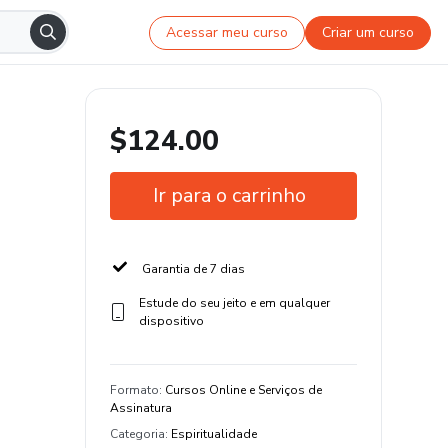
Acessar meu curso
Criar um curso
$124.00
Ir para o carrinho
Garantia de 7 dias
Estude do seu jeito e em qualquer
dispositivo
Formato
:
Cursos Online e Serviços de
Assinatura
Categoria
:
Espiritualidade