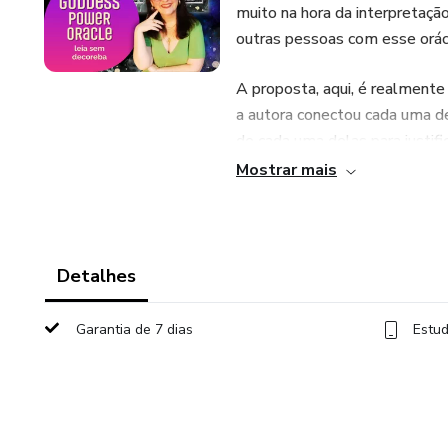
muito na hora da interpretação
outras pessoas com esse orác
A proposta, aqui, é realmente
a autora conectou cada uma de
de cada uma delas para justif
enriquecerá seu repertório e c
Mostrar mais
Além das aulas - onde você ir
com os métodos e exemplos de
oráculo sem medo e o que é m
Detalhes
Garantia de 7 dias
Estud