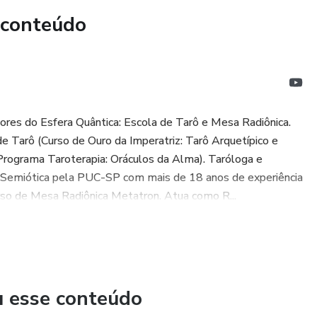
 conteúdo
res do Esfera Quântica: Escola de Tarô e Mesa Radiônica.
e Tarô (Curso de Ouro da Imperatriz: Tarô Arquetípico e
Programa Taroterapia: Oráculos da Alma). Taróloga e
e Semiótica pela PUC-SP com mais de 18 anos de experiência
rso de Mesa Radiônica Metatron. Atua como R...
u esse conteúdo