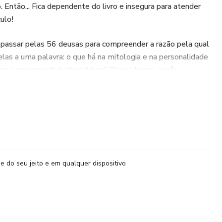
. Então... Fica dependente do livro e insegura para atender
ulo!
 passar pelas 56 deusas para compreender a razão pela qual
las a uma palavra: o que há na mitologia e na personalidade
icar a presença daquela palavra? Dessa forma, você
onseguirá expandir a sua interpretação!
á estudar as deusas dentro dos "temas da alma", delicie-se
 interpretação para que possa abrir as cartas desse
elhor: sem ter que decorar!
e do seu jeito e em qualquer dispositivo