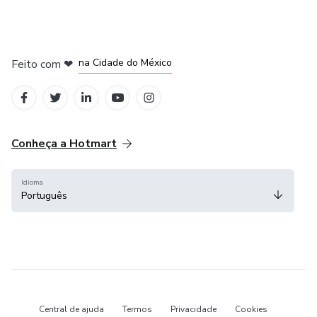
em Bogotá
em Amsterdam
em Madrid
na Cidade do México
Feito com
❤
em Belo Horizonte
Conheça a Hotmart
Idioma
Português
Central de ajuda
Termos
Privacidade
Cookies