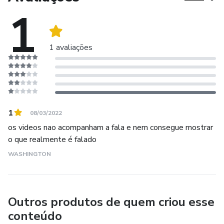
produtor sempre farei o meu melhor para obter os
17: Conversão.
1
resultados mais que esperados.
18: Suporte.
1 avaliações
1
08/03/2022
os videos nao acompanham a fala e nem consegue mostrar
o que realmente é falado
WASHINGTON
Outros produtos de quem criou esse
conteúdo