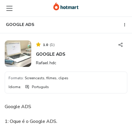
Ir
Ir
Ir
para
para
para
o
o
o
conteúdo
pagamento
rodapé
GOOGLE ADS
principal
1.0
(
1
)
GOOGLE ADS
Rafael hdc
Formato
:
Screencasts, filmes, clipes
Idioma
:
Português
Google ADS
1: Oque é o Google ADS.