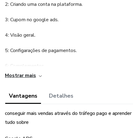
2: Criando uma conta na plataforma.
3: Cupom no google ads.
4: Visão geral.
5: Configarações de pagamentos.
6: Complementos.
Mostrar mais
7: Planejador de palavras chaves.
Vantagens
Detalhes
8: Configurando campanha.
9: Grupo de anúncios.
conseguir mais vendas através do tráfego pago e aprender
tudo sobre
10: Anúncios.