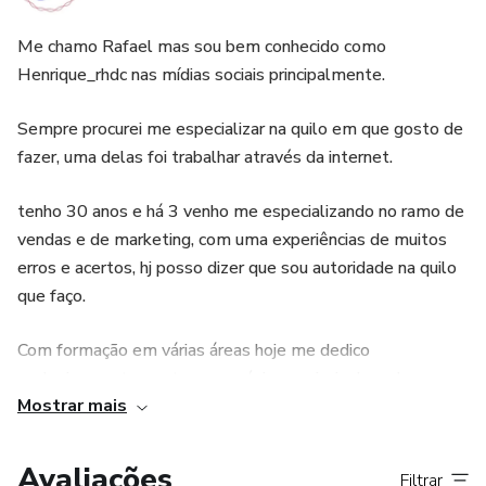
9: Grupo de anúncios.
Me chamo Rafael mas sou bem conhecido como
Henrique_rhdc nas mídias sociais principalmente.
10: Anúncios.
Sempre procurei me especializar na quilo em que gosto de
11: Anúncios duplicados e responsivos.
fazer, uma delas foi trabalhar através da internet.
12: Palavra chaves.
tenho 30 anos e há 3 venho me especializando no ramo de
vendas e de marketing, com uma experiências de muitos
13: Palavras negativas.
erros e acertos, hj posso dizer que sou autoridade na quilo
que faço.
14: Termos de pesquisa.
Com formação em várias áreas hoje me dedico
15: Extansões de anúncios.
exclusivamente em ter como única e principal renda a
Mostrar mais
internet.
16: Dados demográficos.
Então por meio desta informo que assim como afiliado ou
Avaliações
Filtrar