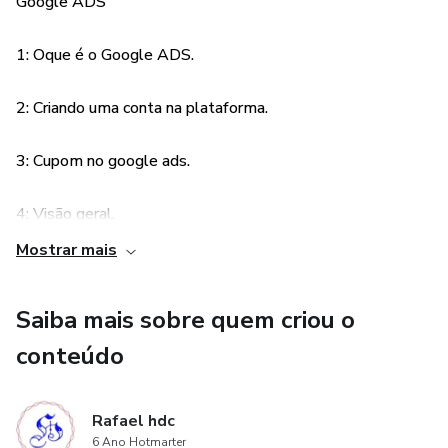
Google ADS
11: Anúncios duplicados e responsivos.
1: Oque é o Google ADS.
12: Palavra chaves.
2: Criando uma conta na plataforma.
13: Palavras negativas.
3: Cupom no google ads.
14: Termos de pesquisa.
4: Visão geral.
15: Extansões de anúncios.
Mostrar mais
16: Dados demográficos.
5: Configarações de pagamentos.
Saiba mais sobre quem criou o
17: Conversão.
6: Complementos.
conteúdo
18: Suporte.
7: Planejador de palavras chaves.
Rafael hdc
8: Configurando campanha.
6 Ano Hotmarter