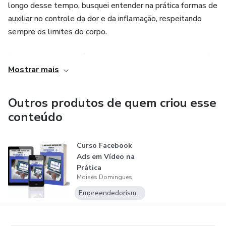
longo desse tempo, busquei entender na prática formas de
auxiliar no controle da dor e da inflamação, respeitando
sempre os limites do corpo.
A partir dessa experiência, organizei um protocolo natural
Mostrar mais
chamado Movimento Sem Dor, focado em apoiar a
mobilidade, reduzir o desconforto e melhorar a qualidade
de vida.
Outros produtos de quem criou esse
conteúdo
Dentro desse protocolo, utilizo o composto natural
ARTRIT, que faz parte da rotina de uso.
Curso Facebook
Ads em Vídeo na
O que você recebe:
Prática
Moisés Domingues
Kit completo para 90 dias, tempo mínimo recomendado
Empreendedorismo Digital
para adaptação do organismo.
🚚 Envio pelos Correios com código de rastreio