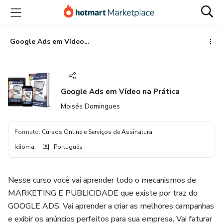
Ir
Ir
Ir
para
para
para
o
o
o
conteúdo
pagamento
rodapé
Google Ads em Vídeo na Prática
principal
Google Ads em Vídeo na Prática
Moisés Domingues
Formato
:
Cursos Online e Serviços de Assinatura
Idioma
:
Português
Nesse curso você vai aprender todo o mecanismos de
MARKETING E PUBLICIDADE que existe por traz do
GOOGLE ADS. Vai aprender a criar as melhores campanhas
e exibir os anúncios perfeitos para sua empresa. Vai faturar