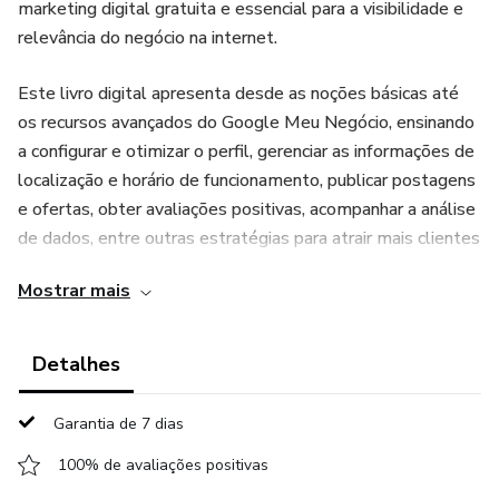
marketing digital gratuita e essencial para a visibilidade e
relevância do negócio na internet.
Este livro digital apresenta desde as noções básicas até
os recursos avançados do Google Meu Negócio, ensinando
a configurar e otimizar o perfil, gerenciar as informações de
localização e horário de funcionamento, publicar postagens
e ofertas, obter avaliações positivas, acompanhar a análise
de dados, entre outras estratégias para atrair mais clientes
e aumentar as vendas.
Mostrar mais
Com uma linguagem clara e exemplos práticos, o ebook
"Google Meu Negócio" oferece um passo a passo
Detalhes
detalhado para que qualquer pessoa, mesmo sem
conhecimento prévio em marketing digital, possa dominar
Garantia de 7 dias
essa ferramenta e impulsionar o sucesso do negócio online
100% de avaliações positivas
e offline.Este ebook é uma fonte indispensável de
conhecimento para quem deseja alavancar a presença