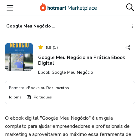
Ir
Ir
Ir
para
para
para
o
o
o
conteúdo
pagamento
rodapé
Google Meu Negócio na Prática Ebook Digital
principal
5.0
(
1
)
Google Meu Negócio na Prática Ebook
Digital
Ebook Google Meu Negócio
Formato
:
eBooks ou Documentos
Idioma
:
Português
O ebook digital "Google Meu Negócio" é um guia
completo para ajudar empreendedores e profissionais de
marketing a aproveitarem ao máximo essa ferramenta de