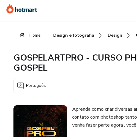
Ir
Ir
Ir
para
para
para
o
o
o
conteúdo
pagamento
rodapé
Home
Design e fotografia
Design
principal
GOSPELARTPRO - CURSO P
GOSPEL
Português
Aprenda como criar diversas a
contato com photoshop tanto p
venha fazer parte agora , você