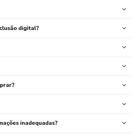
clusão digital?
mprar?
rmações inadequadas?