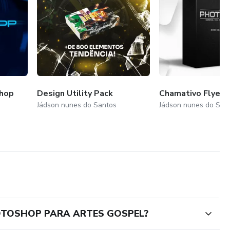
hop
Design Utility Pack
Chamativo Flyer
Jádson nunes do Santos
Jádson nunes do San
OTOSHOP PARA ARTES GOSPEL?