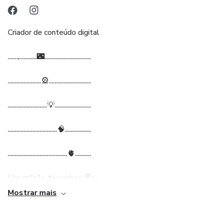
Criador de conteúdo digital
.......,............🌃................................
.......................🎡.............................
...........................💡.........................
..................................🧠..................
.........................................🫀...........
Um milhão de sonhos 💭✨
Mostrar mais
Sempre fui um sonhador isso q me mantém vivo 🫀