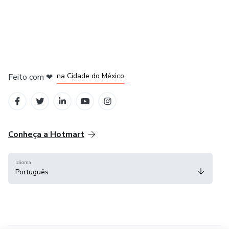
em Bogotá
em Amsterdam
em Madrid
na Cidade do México
Feito com
❤
em Belo Horizonte
Conheça a Hotmart
Idioma
Português