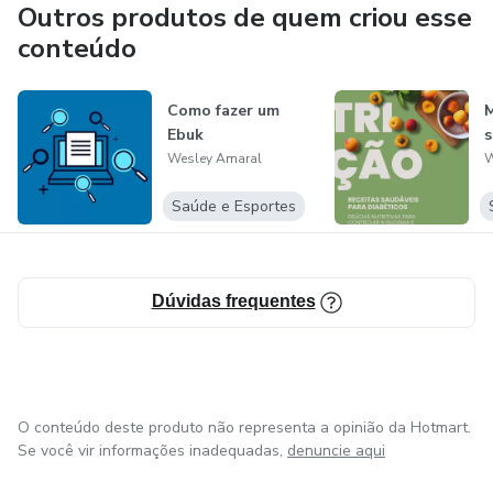
Outros produtos de quem criou esse
Nunca foi sorte sempre fui Deus 🙏🙌🙇
conteúdo
Um dia chegara o dia
Como fazer um
M
Tudo e fase!
Ebuk
s
Wesley Amaral
W
E nada é pra sempre
Saúde e Esportes
Dias melhores estão por vim 😇
Dúvidas frequentes
O conteúdo deste produto não representa a opinião da Hotmart.
Se você vir informações inadequadas,
denuncie aqui