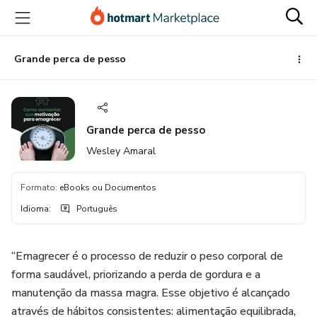
Ir
Ir
Ir
para
para
para
o
o
o
conteúdo
pagamento
rodapé
Grande perca de pesso
principal
Grande perca de pesso
Wesley Amaral
Formato
:
eBooks ou Documentos
Idioma
:
Português
“Emagrecer é o processo de reduzir o peso corporal de
forma saudável, priorizando a perda de gordura e a
manutenção da massa magra. Esse objetivo é alcançado
através de hábitos consistentes: alimentação equilibrada,