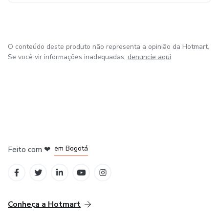
O conteúdo deste produto não representa a opinião da Hotmart.
Se você vir informações inadequadas,
denuncie aqui
em Amsterdam
em Madrid
em Bogotá
Feito com
❤
em Belo Horizonte
na Cidade do México
Conheça a Hotmart