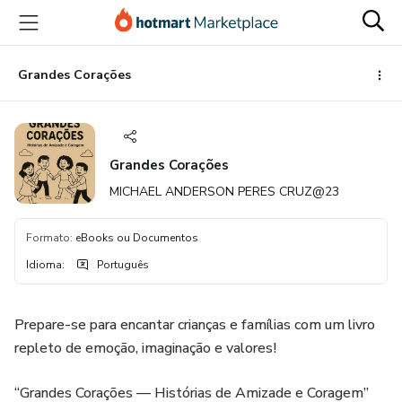
Ir
Ir
Ir
para
para
para
o
o
o
conteúdo
pagamento
rodapé
Grandes Corações
principal
Grandes Corações
MICHAEL ANDERSON PERES CRUZ@23
Formato
:
eBooks ou Documentos
Idioma
:
Português
Prepare-se para encantar crianças e famílias com um livro
repleto de emoção, imaginação e valores!
“Grandes Corações — Histórias de Amizade e Coragem”