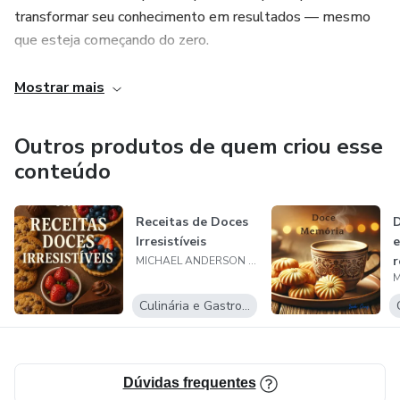
transformar seu conhecimento em resultados — mesmo
que esteja começando do zero.
Com aulas diretas, materiais exclusivos e um método
Mostrar mais
testado, você vai aprender de maneira fácil, rápida e
acessível.
Outros produtos de quem criou esse
conteúdo
Indicado para quem quer:
Aprender algo novo e lucrar com isso
Receitas de Doces
D
Irresistíveis
e
r
MICHAEL ANDERSON PERES CRUZ@23
Trabalhar em casa e aumentar a renda
Culinária e Gastronomia
Melhorar suas habilidades com um conteúdo 100% online
Dúvidas frequentes