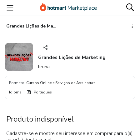
Ir
Ir
Ir
para
para
para
o
o
o
conteúdo
pagamento
rodapé
Grandes Lições de Marketing
principal
Grandes Lições de Marketing
bruna
Formato
:
Cursos Online e Serviços de Assinatura
Idioma
:
Português
Produto indisponível
Cadastre-se e mostre seu interesse em comprar para o(a)
autor(a) deste curso!