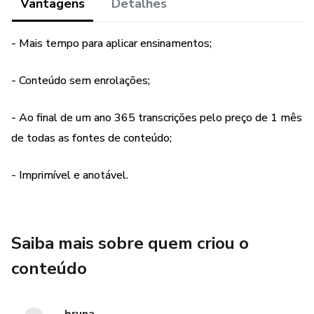
Vantagens
Detalhes
1h de aula = transcrição de 10 minutos
- Mais tempo para aplicar ensinamentos;
30 transcrições: 5h no total.
- Conteúdo sem enrolações;
Sobrarão 25 horas para você aplicar aquilo que você
- Ao final de um ano 365 transcrições pelo preço de 1 mês
estudou.
de todas as fontes de conteúdo;
Economize tempo e dinheiro, e tenha mais tempo para
fazer dinheiro. Invista naquilo que realmente te dará
- Imprimível e anotável.
vantagem sobre a concorrência: GLM.
Saiba mais sobre quem criou o
conteúdo