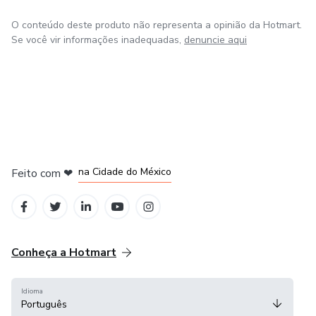
O conteúdo deste produto não representa a opinião da Hotmart.
Se você vir informações inadequadas,
denuncie aqui
em Bogotá
em Amsterdam
em Madrid
na Cidade do México
Feito com
❤
em Belo Horizonte
Conheça a Hotmart
Idioma
Português