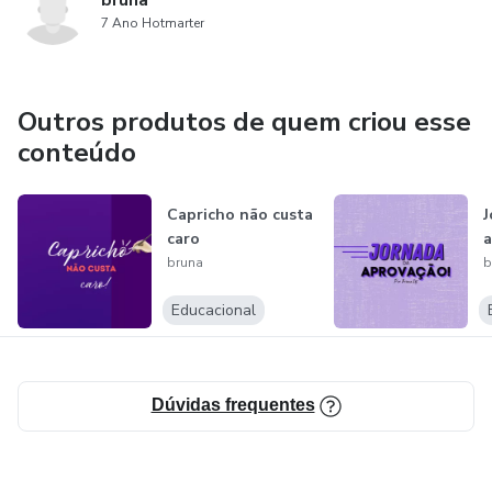
bruna
7 Ano Hotmarter
Outros produtos de quem criou esse
conteúdo
Capricho não custa
J
caro
a
bruna
b
Educacional
Dúvidas frequentes