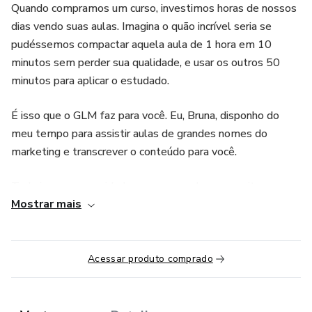
Quando compramos um curso, investimos horas de nossos
dias vendo suas aulas. Imagina o quão incrível seria se
pudéssemos compactar aquela aula de 1 hora em 10
minutos sem perder sua qualidade, e usar os outros 50
minutos para aplicar o estudado.
É isso que o GLM faz para você. Eu, Bruna, disponho do
meu tempo para assistir aulas de grandes nomes do
marketing e transcrever o conteúdo para você.
Tudo isso com o cuidado para que nenhum conceito ou
Mostrar mais
informação chaves fiquem de fora e o objetivo da aula seja
completamente reproduzido de maneira simples e rápida
de se entender.
Acessar produto comprado
Não bastou para ti? Calcule comigo:
Em um mês, 30 aulas de uma hora = 30h/aula.