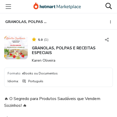
Ir
Ir
Ir
para
para
para
o
o
o
conteúdo
pagamento
rodapé
GRANOLAS, POLPAS E RECEITAS ESPECIAIS
principal
5.0
(
1
)
GRANOLAS, POLPAS E RECEITAS
ESPECIAIS
Karen Oliveira
Formato
:
eBooks ou Documentos
Idioma
:
Português
🔥 O Segredo para Produtos Saudáveis que Vendem
Sozinhos! 🔥