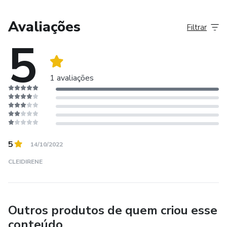
irão se diferenciar com as estratégias que eu trabalhei para
construir!
Avaliações
Filtrar
5
Todos os meus produtos tem como base as dificuldades
de quem empreende em casa. É tudo de coração aberto de
quem está na beira do fogão e da pia, assim como você!
1 avaliações
Errei muito no caminho, hoje eu consigo te levar mais longe
e de forma mais rápida!
Vamos juntas?
5
14/10/2022
CLEIDIRENE
Outros produtos de quem criou esse
conteúdo