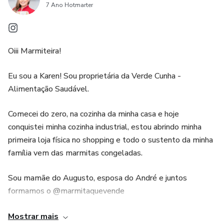
7 Ano Hotmarter
4. Validadas para congelamento: Todas as receitas do e-
book foram testadas e validadas para congelamento. Isso
significa que você poderá preparar os produtos com
Oiii Marmiteira!
antecedência e armazená-los, garantindo a qualidade e
frescor dos alimentos. Essa praticidade é um diferencial
Eu sou a Karen! Sou proprietária da Verde Cunha -
importante para quem deseja otimizar o tempo e a
Alimentação Saudável.
produção.
Comecei do zero, na cozinha da minha casa e hoje
conquistei minha cozinha industrial, estou abrindo minha
primeira loja física no shopping e todo o sustento da minha
família vem das marmitas congeladas.
Sou mamãe do Augusto, esposa do André e juntos
formamos o @marmitaquevende
Meu grande sonho é formar um time de marmiteiras que
Mostrar mais