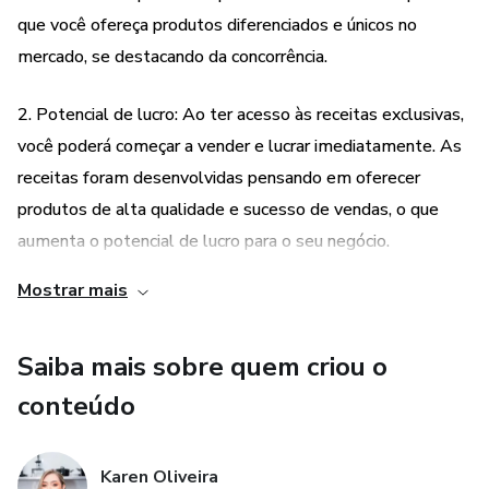
que você ofereça produtos diferenciados e únicos no
📖 Dê um passo à frente da concorrência e comece a lucrar
mercado, se destacando da concorrência.
agora!
2. Potencial de lucro: Ao ter acesso às receitas exclusivas,
📲 Clique no link e garanta o seu e-book antes que essa
você poderá começar a vender e lucrar imediatamente. As
oferta acabe! 🚀
receitas foram desenvolvidas pensando em oferecer
produtos de alta qualidade e sucesso de vendas, o que
aumenta o potencial de lucro para o seu negócio.
Mostrar mais
3. Variedade de opções: Além das receitas de granola e
polpas detox, o e-book também inclui um bônus de
Saiba mais sobre quem criou o
receitas especiais de risotos, molhos, carnes e saladas.
Isso proporciona uma variedade de opções para você
conteúdo
oferecer aos seus clientes, atendendo diferentes gostos e
preferências.
Karen Oliveira