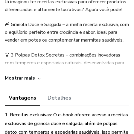
Já imaginou ter receitas exclusivas para oferecer produtos
diferenciados e altamente lucrativos? Agora você pode!
🥣 Granola Doce e Salgada – a minha receita exclusiva, com
o equilíbrio perfeito entre crocância e sabor, ideal para
vender em potes ou complementar marmitas saudáveis.
🍹 3 Polpas Detox Secretas – combinações inovadoras
com temperos e especiarias naturais, desenvolvidas para
destacar seu negócio da concorrência e conquistar clientes
Mostrar mais
fiéis!
✅ Fácil de produzir e vender
Vantagens
Detalhes
✅ Ingredientes acessíveis e saudáveis
1. Receitas exclusivas: O e-book oferece acesso a receitas
✅ Perfeito para quem quer inovar no cardápio e aumentar o
exclusivas de granola doce e salgada, além de polpas
faturamento!
detox com temperos e especiarias saudáveis. Isso permite