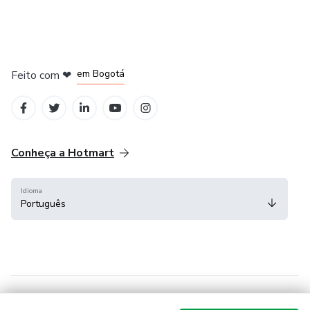
em Amsterdam
em Madrid
em Bogotá
Feito com
❤
em Belo Horizonte
na Cidade do México
Conheça a Hotmart
Idioma
Português