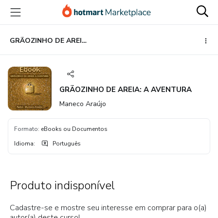
Ir
Ir
Ir
para
para
para
o
o
o
conteúdo
pagamento
rodapé
GRÃOZINHO DE AREIA: A AVENTURA
principal
GRÃOZINHO DE AREIA: A AVENTURA
Maneco Araújo
Formato
:
eBooks ou Documentos
Idioma
:
Português
Produto indisponível
Cadastre-se e mostre seu interesse em comprar para o(a)
autor(a) deste curso!