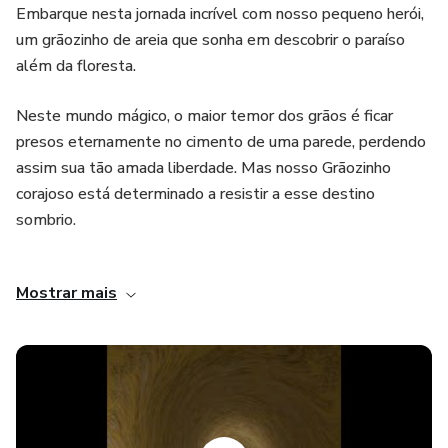
Embarque nesta jornada incrível com nosso pequeno herói,
um grãozinho de areia que sonha em descobrir o paraíso
além da floresta.
Neste mundo mágico, o maior temor dos grãos é ficar
presos eternamente no cimento de uma parede, perdendo
assim sua tão amada liberdade. Mas nosso Grãozinho
corajoso está determinado a resistir a esse destino
sombrio.
Ao longo desta aventura fascinante, o Grãozinho interage
Mostrar mais
com uma variedade de personagens intrigantes e que lhe
ensinarão lições valiosas sobre coragem e autodescoberta.
É necessário ressaltar que "Grãozinho de Areia: A
Aventura" é apenas o começo! Este E-BOOK é na verdade
o primeiro de uma trilogia emocionante que deixará você na