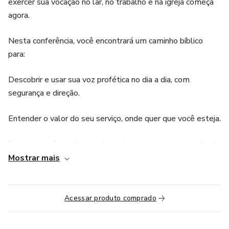
exercer sua vocação no lar, no trabalho e na igreja começa
agora.
Nesta conferência, você encontrará um caminho bíblico
para:
Descobrir e usar sua voz profética no dia a dia, com
segurança e direção.
Entender o valor do seu serviço, onde quer que você esteja.
Focar na essência do seu chamado: ser uma testemunha de
Jesus que prepara o caminho para a Sua volta.
Mostrar mais
Receber o encorajamento e a afirmação de líderes que
entendem e valorizam o ministério feminino.
Acessar produto comprado
Esta conferência é essencial também para homens