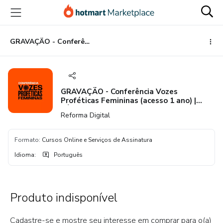
Ir
Ir
Ir
para
para
para
o
o
o
conteúdo
pagamento
rodapé
GRAVAÇÃO - Conferência Vozes Proféticas Femininas (acesso 1 ano) | FÁBIO COELHO
principal
GRAVAÇÃO - Conferência Vozes
Proféticas Femininas (acesso 1 ano) |
FÁBIO COELHO
Reforma Digital
Formato
:
Cursos Online e Serviços de Assinatura
Idioma
:
Português
Produto indisponível
Cadastre-se e mostre seu interesse em comprar para o(a)