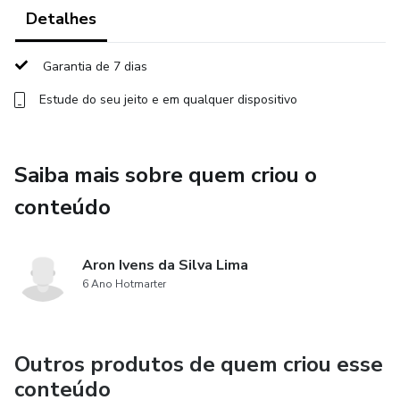
Detalhes
Você vai aprender sobre alguns conceitos musicais
importantes, como interpretação musical.
Garantia de 7 dias
Estude do seu jeito e em qualquer dispositivo
Por exemplo, você sabia que não é só sair cantando,
fazendo melismas, apogiatura, vibrato ou qualquer outra
técnica que, necessariamente, alguém vai se emocionar?
Saiba mais sobre quem criou o
Música é sobre trazer emoção pra alguém e também
conteúdo
vamos falar sobre isso.
Assim viralizar nas redes fica muito mais fácil!
Aron Ivens da Silva Lima
6 Ano Hotmarter
Não perde essa chance, porque quanto mais você demora,
mais você fica pra trás enquanto tem muitos outros
estudando e se preparando.
Outros produtos de quem criou esse
conteúdo
E aí, você, cheio de potencial, vai esconder os talentos que