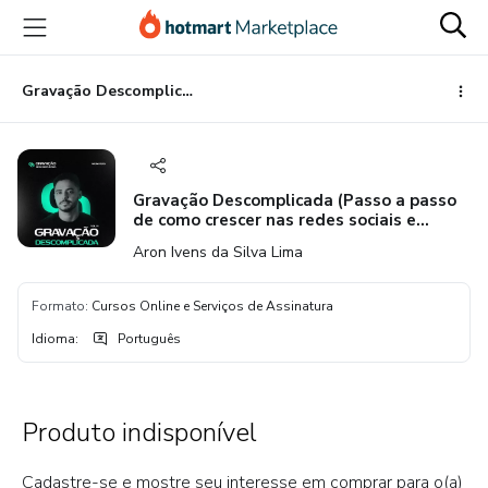
Ir
Ir
Ir
para
para
para
o
o
o
conteúdo
pagamento
rodapé
Gravação Descomplicada (Passo a passo de como crescer nas redes sociais e gravar com qualidade)
principal
Gravação Descomplicada (Passo a passo
de como crescer nas redes sociais e
gravar com qualidade)
Aron Ivens da Silva Lima
Formato
:
Cursos Online e Serviços de Assinatura
Idioma
:
Português
Produto indisponível
Cadastre-se e mostre seu interesse em comprar para o(a)