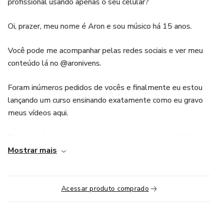
profissional usando apenas o seu celular?
Oi, prazer, meu nome é Aron e sou músico há 15 anos.
Você pode me acompanhar pelas redes sociais e ver meu
conteúdo lá no @aronivens.
Foram inúmeros pedidos de vocês e finalmente eu estou
lançando um curso ensinando exatamente como eu gravo
meus vídeos aqui.
Nessas aulas eu vou te ensinar como gravar seus vídeos
com a melhor qualidade possível com o que você tem na
Mostrar mais
sua mão e ao seu alcance, sem precisar gastar rios de
dinheiro com equipamentos extremamente caros!
Acessar produto comprado
E além disso você vai ganhar de presente junto com o
curso o pacote dos famosinhos worship pads.