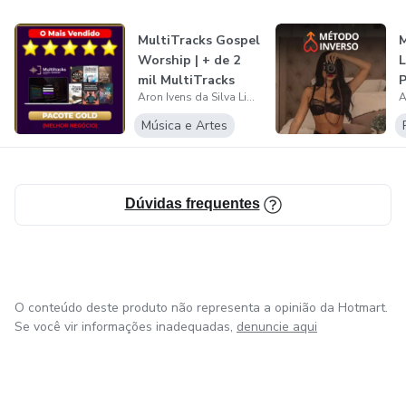
Deus te deu?
MultiTracks Gospel
M
Worship | + de 2
L
mil MultiTracks
P
Aron Ivens da Silva Lima
I
Música e Artes
Dúvidas frequentes
O conteúdo deste produto não representa a opinião da Hotmart.
Se você vir informações inadequadas,
denuncie aqui