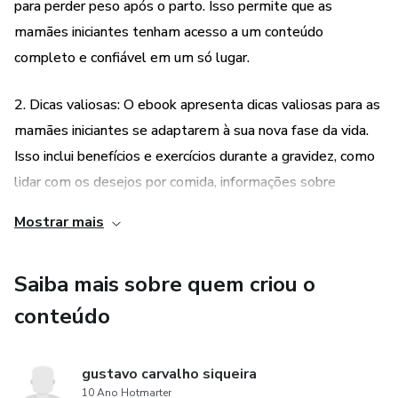
para perder peso após o parto. Isso permite que as
mamães iniciantes tenham acesso a um conteúdo
completo e confiável em um só lugar.
2. Dicas valiosas: O ebook apresenta dicas valiosas para as
mamães iniciantes se adaptarem à sua nova fase da vida.
Isso inclui benefícios e exercícios durante a gravidez, como
lidar com os desejos por comida, informações sobre
gravidez não planejada e orientações sobre ovulação.
Mostrar mais
Essas dicas podem ajudar as mamães a se sentirem mais
preparadas e confiantes durante a gravidez.
Saiba mais sobre quem criou o
3. Foco na saúde: O ebook enfatiza a importância de uma
conteúdo
gravidez saudável. Ele fornece informações sobre como
tornar a gravidez mais saudável, o que pode ser
gustavo carvalho siqueira
especialmente útil para mamães iniciantes que desejam
10 Ano Hotmarter