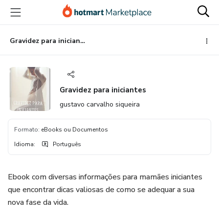
Ir
Ir
Ir
para
para
para
o
o
o
conteúdo
pagamento
rodapé
Gravidez para iniciantes
principal
Gravidez para iniciantes
gustavo carvalho siqueira
Formato
:
eBooks ou Documentos
Idioma
:
Português
Ebook com diversas informações para mamães iniciantes
que encontrar dicas valiosas de como se adequar a sua
nova fase da vida.