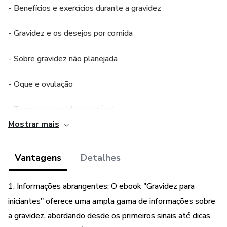
- Benefícios e exercícios durante a gravidez
- Gravidez e os desejos por comida
- Sobre gravidez não planejada
- Oque e ovulação
- Torne sua gravidez saudável
Mostrar mais
- Dica para perder peso pós gravidez
Vantagens
Detalhes
- Primeiros sinais de gravidez
1. Informações abrangentes: O ebook "Gravidez para
iniciantes" oferece uma ampla gama de informações sobre
a gravidez, abordando desde os primeiros sinais até dicas