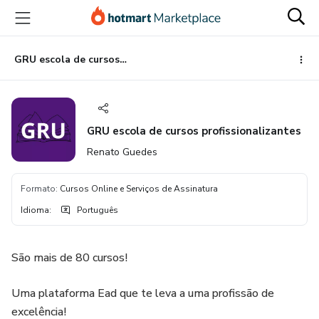
Ir
Ir
Ir
para
para
para
o
o
o
conteúdo
pagamento
rodapé
GRU escola de cursos profissionalizantes
principal
GRU escola de cursos profissionalizantes
Renato Guedes
Formato
:
Cursos Online e Serviços de Assinatura
Idioma
:
Português
São mais de 80 cursos!
Uma plataforma Ead que te leva a uma profissão de
excelência!