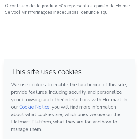
O conteúdo deste produto não representa a opinião da Hotmart.
Se você vir informações inadequadas,
denuncie aqui
em Bogotá
em Amsterdam
em Madrid
na Cidade do México
Feito com
❤
em Belo Horizonte
Conheça a Hotmart
Idioma
Português