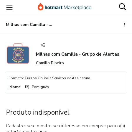
Ir
Ir
Ir
para
para
para
o
o
o
conteúdo
pagamento
rodapé
Milhas com Camilla - Grupo de Alertas
principal
Milhas com Camilla - Grupo de Alertas
Camilla Ribeiro
Formato
:
Cursos Online e Serviços de Assinatura
Idioma
:
Português
Produto indisponível
Cadastre-se e mostre seu interesse em comprar para o(a)
autor(a) deste curso!