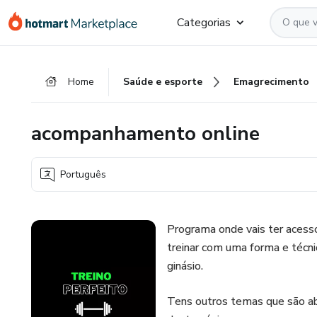
Ir
Ir
Ir
Categorias
para
para
para
o
o
o
conteúdo
pagamento
rodapé
Home
Saúde e esporte
Emagrecimento
principal
acompanhamento online
Português
Programa onde vais ter acesso
treinar com uma forma e técn
ginásio.
Tens outros temas que são ab