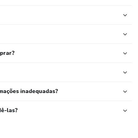
mprar?
rmações inadequadas?
ê-las?