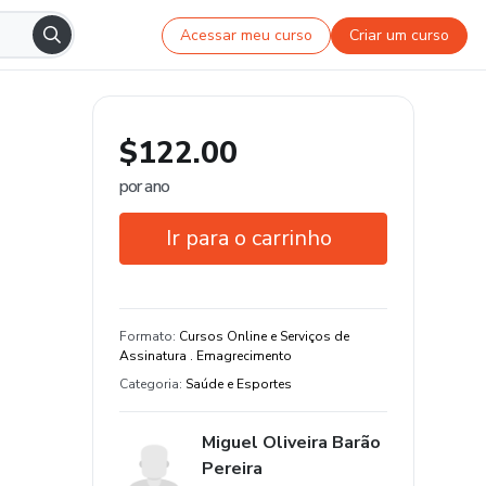
Acessar meu curso
Criar um curso
$122.00
por ano
Ir para o carrinho
Garantia de 15 dias
Estude do seu jeito e em qualquer
Formato
:
Cursos Online e Serviços de
dispositivo
Assinatura . Emagrecimento
Categoria
:
Saúde e Esportes
Miguel Oliveira Barão
Pereira