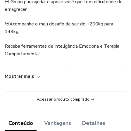
🎯 Grupo para ajudar e apoiar você que tem dificuldade de
emagrecer.
🎯Acompanhe o meu desafio de sair de +200kg para
149kg.
Receba ferramentas de Inteligência Emociona e Terapia
Comportamental
Teste 7 dias sem custo e você pode cancelar quando você
quiser.
Mostrar mais
Teremos Mentorias ao vivo, ficando gravado para acessar
em qualquer horário.
Acessar produto comprado
Forma de pagamento: pix, cartão, boleto, paypal.
Conteúdo
Vantagens
Detalhes