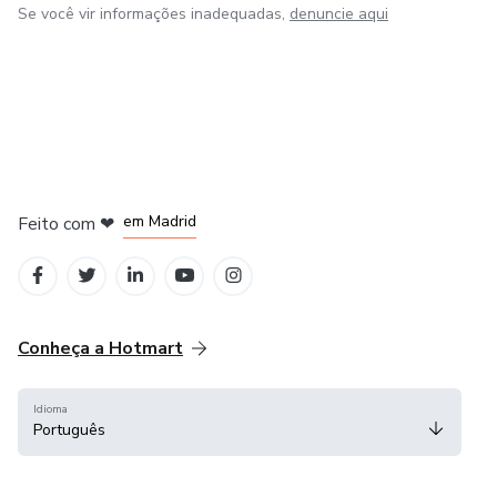
Se você vir informações inadequadas,
denuncie aqui
em Madrid
Feito com
❤
em Belo Horizonte
na Cidade do México
em Bogotá
em Amsterdam
Conheça a Hotmart
Idioma
Português