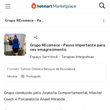
Ir
Ir
Ir
para
para
para
o
o
o
conteúdo
pagamento
rodapé
Grupo REcomece - Passo importante para seu emagrecimento.
principal
Grupo REcomece - Passo importante para
seu emagrecimento.
Espaço Ser+Você - Terapias Integrativas
Formato
:
Cursos Online e Serviços de Assinatura
Idioma
:
Português
Grupo conduzido pelo Analista Comportamental, Master
Coach e Psicanalista Anael Miranda