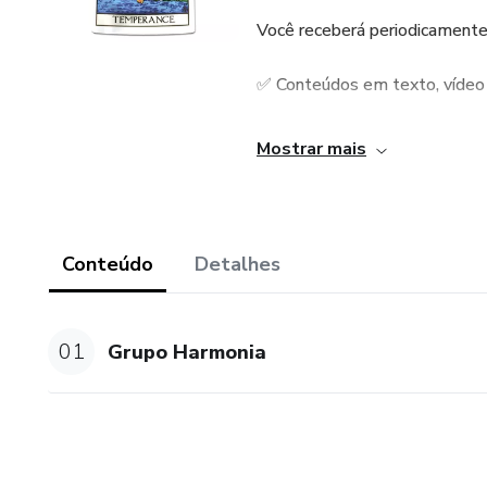
Você receberá periodicamente
✅ Conteúdos em texto, vídeo 
✅ Valores promocionais
Mostrar mais
✅ E muito mais!
A participação pede uma contr
Conteúdo
Detalhes
descontos em outros serviços 
01
Grupo Harmonia