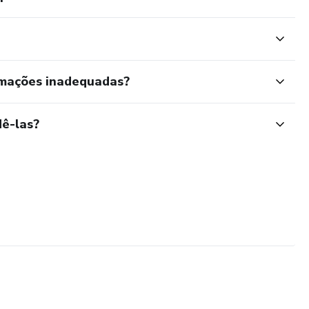
rmações inadequadas?
ê-las?