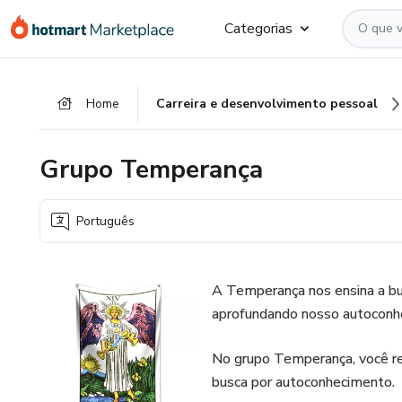
Ir
Ir
Ir
Categorias
para
para
para
o
o
o
conteúdo
pagamento
rodapé
Home
Carreira e desenvolvimento pessoal
principal
Grupo Temperança
Português
A Temperança nos ensina a bus
aprofundando nosso autoconh
No grupo Temperança, você re
busca por autoconhecimento.