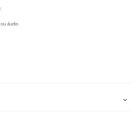
:
ou áudio
ibuição mensal com valor simbólico para que receba
de sua preferência.