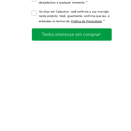
*
descadastrar a qualquer momento.
Ao clicar em Cadastrar, você confirma a sua inscrição
neste produto. Você, igualmente, confirma que leu, e
*
entendeu os termos da
Política de Privacidade
Tenho interesse em comprar!