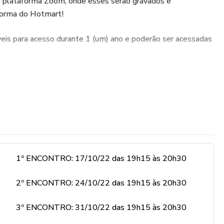
ia plataforma Zoom, onde esses serão gravados e
aforma do Hotmart!
eis para acesso durante 1 (um) ano e poderão ser acessadas
ncontros coletivos - de até 12 mulheres- com conteúdos
s com temáticas que eu mais trabalho e estudo dentro dos
oconfiança e inteligência emocional. Os encontros são
mim para gerar conexão e trocas dentro do grupo, também
para serem aplicadas no dia a dia.
 comigo você terá a possibilidade e abertura para
1º ENCONTRO: 17/10/22 das 19h15 às 20h30
es e conquistas com as outras participantes, em um ambiente
so te ajudará a desenvolver mais segurança no seu pessoal e
2º ENCONTRO: 24/10/22 das 19h15 às 20h30
3º ENCONTRO: 31/10/22 das 19h15 às 20h30
ver juntas?