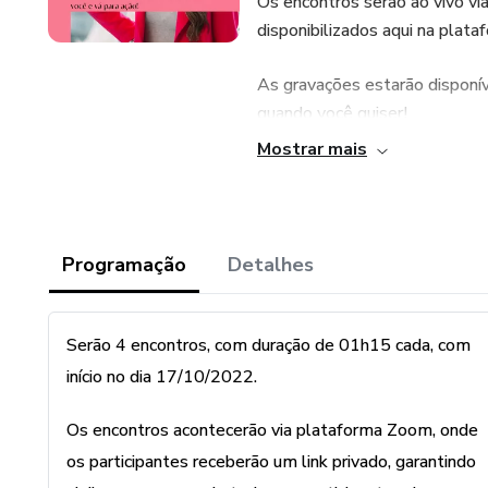
Os encontros serão ao vivo v
disponibilizados aqui na plat
As gravações estarão disponív
quando você quiser!
Mostrar mais
Os grupos terapêuticos são e
personalizados e direcionado
atendimentos individuais: Aut
estruturados e mediados por 
Programação
Detalhes
irei trazer atividades práticas 
Além de ter um contato direto
Serão 4 encontros, com duração de 01h15 cada, com
compartilhar histórias, emoçõ
início no dia 17/10/2022.
acolhedor e seguro. E tudo is
nos seus relacionamentos.
Os encontros acontecerão via plataforma Zoom, onde
os participantes receberão um link privado, garantindo
Vamos crescer e nos desenvol