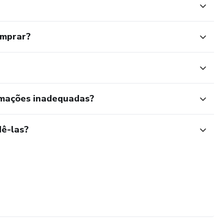
omprar?
rmações inadequadas?
ê-las?