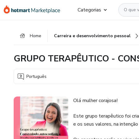
Ir
Ir
Ir
Categorias
para
para
para
o
o
o
conteúdo
pagamento
rodapé
Home
Carreira e desenvolvimento pessoal
principal
GRUPO TERAPÊUTICO - CO
Português
Olá mulher corajosa!
Este grupo terapêutico foi cri
e os seus valores, na intenção