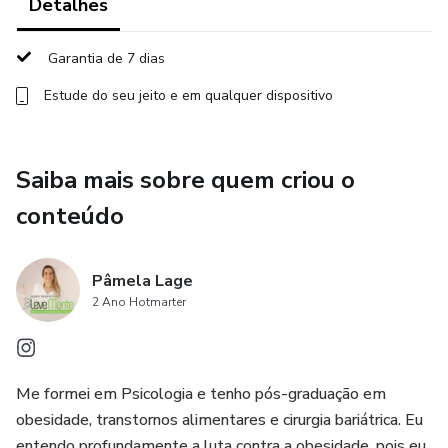
Detalhes
• Mudança no comportamento alimentar necessárias para
Garantia de 7 dias
o sucesso do
Estude do seu jeito e em qualquer dispositivo
tratamento, mudanças essas que podem acontecer antes
da cirurgia.
Saiba mais sobre quem criou o
• Psicoeducação dos familiares.
conteúdo
Como vai funcionar:
Pâmela Lage
Serão 8 encontros on-line e ao vivo, focados na preparação
2 Ano Hotmarter
para a cirurgia bariátrica.
Abordaremos desde expectativas até estratégias
Me formei em Psicologia e tenho pós-graduação em
alimentares conscientes, explorando emoções e
obesidade, transtornos alimentares e cirurgia bariátrica. Eu
transtornos alimentares. Destacaremos a importância da
entendo profundamente a luta contra a obesidade, pois eu