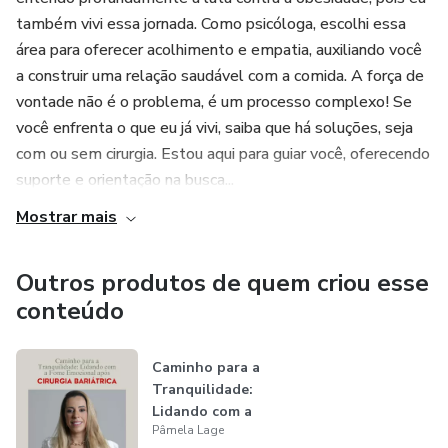
rede de apoio, o papel vital dos familiares e estratégias
também vivi essa jornada. Como psicóloga, escolhi essa
para lidar com a ansiedade, um desafio comum para quem
área para oferecer acolhimento e empatia, auxiliando você
sofre com a obesidade.
a construir uma relação saudável com a comida. A força de
vontade não é o problema, é um processo complexo! Se
Serão 60 dias de acompanhamento, com 8 encontros on-
você enfrenta o que eu já vivi, saiba que há soluções, seja
line e ao vivo e via grupo no WhatsApp.
com ou sem cirurgia. Estou aqui para guiar você, oferecendo
suporte e orientação na busca...
Inicio em 15 de janeiro de 2024, ás 20h com duração de
2horas cada encontro.
Mostrar mais
Gostaríamos de informar a todos que as sessões do grupo
Outros produtos de quem criou esse
terapêutico não serão gravadas.
conteúdo
🤝 Estamos aqui para apoiar uns aos outros.
Caminho para a
Tranquilidade:
Lidando com a
Pâmela Lage
Fome Emocional a...