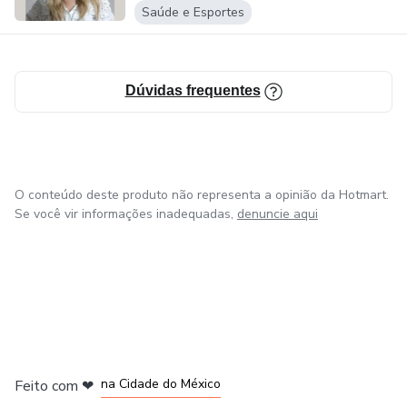
Saúde e Esportes
Dúvidas frequentes
O conteúdo deste produto não representa a opinião da Hotmart.
Se você vir informações inadequadas,
denuncie aqui
em Bogotá
em Amsterdam
em Madrid
na Cidade do México
Feito com
❤
em Belo Horizonte