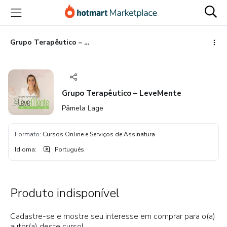
Ir
Ir
Ir
para
para
para
o
o
o
conteúdo
pagamento
rodapé
Grupo Terapêutico – LeveMente
principal
Grupo Terapêutico – LeveMente
Pâmela Lage
Formato
:
Cursos Online e Serviços de Assinatura
Idioma
:
Português
Produto indisponível
Cadastre-se e mostre seu interesse em comprar para o(a)
autor(a) deste curso!