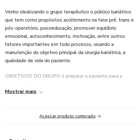
Venho idealizando o grupo terapêutico o público bariátrico
que tem como propósitos acolhimento na fase pré, trans e
pós-operatório, psicoeducação, promover equilíbrio
emocional, autoconhecimento, motivação, entre outros
fatores importantes em todo processo, visando a
manutenção do objetivo principal da cirurgia bariátrica, a
qualidade de vida do paciente.
OBJETIVOS DO GRUPO é preparar o paciente para a
cirurgia bariátrica e isso inclui:
Mostrar mais
• Alinhamento de expectativas sobre a cirurgia bariátrica.
• Conscientização sobre a relação dos participantes com a
Acessar produto comprado
comida.
• Conscientização sobre as fases da cirurgia bariátrica.