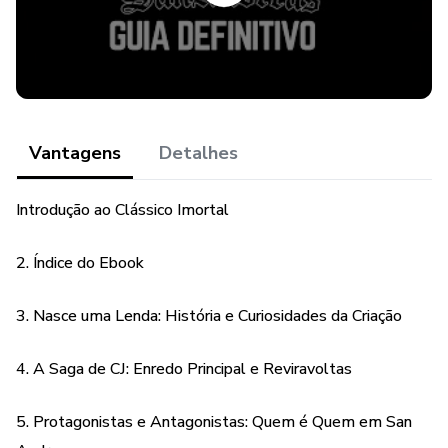
✅ Guia completo de gangues, territórios e conquistas
Ideal para jogadores iniciantes e veteranos que querem
100% de aproveitamento ou simplesmente explorar San
Andreas com muito mais profundidade.
Vantagens
Detalhes
🎮 Formato digital (PDF) – Acesse de qualquer lugar, a
Introdução ao Clássico Imortal
qualquer hora!
2. Índice do Ebook
📘 Totalmente em português, com linguagem simples e
objetiva.
3. Nasce uma Lenda: História e Curiosidades da Criação
4. A Saga de CJ: Enredo Principal e Reviravoltas
5. Protagonistas e Antagonistas: Quem é Quem em San