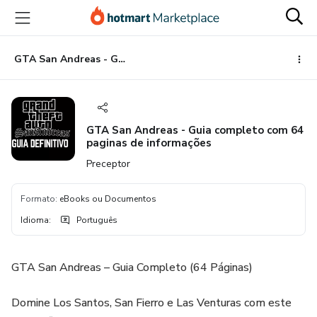
Ir
Ir
Ir
para
para
para
o
o
o
conteúdo
pagamento
rodapé
GTA San Andreas - Guia completo com 64 paginas de informações
principal
GTA San Andreas - Guia completo com 64
paginas de informações
Preceptor
Formato
:
eBooks ou Documentos
Idioma
:
Português
GTA San Andreas – Guia Completo (64 Páginas)
Domine Los Santos, San Fierro e Las Venturas com este