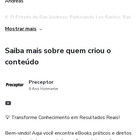
Andreas
6. O Estado de San Andreas: Explorando Los Santos, San
Fierro e Las Venturas
Mostrar mais
7. Jogabilidade que Revolucionou: Mecânicas Principais
Saiba mais sobre quem criou o
(Direção, Tiro, RPG)
conteúdo
8. Garagem dos Sonhos (e Pesadelos): Veículos Icônicos
Preceptor
9. Arsenal da Rua: Armas e Equipamentos Essenciais
8 Ano Hotmarter
E muito mais...
💡 Transforme Conhecimento em Resultados Reais!
Bem-vindo! Aqui você encontra eBooks práticos e diretos