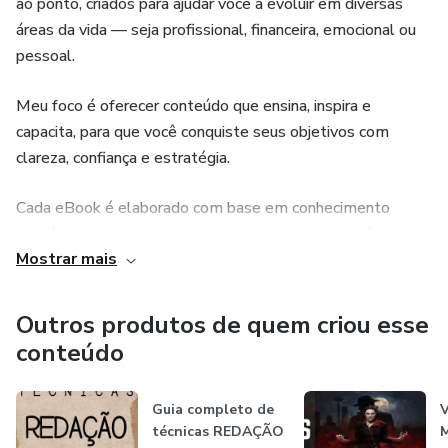
ao ponto, criados para ajudar você a evoluir em diversas
áreas da vida — seja profissional, financeira, emocional ou
pessoal.
Meu foco é oferecer conteúdo que ensina, inspira e
capacita, para que você conquiste seus objetivos com
clareza, confiança e estratégia.
Cada eBook é elaborado com base em conhecimento
aplicável e resultados comprovados, para que você
Mostrar mais
aprenda de verdade e coloque em prática o que funciona.
🚀 Aprenda. Aplique. Alcance.
Outros produtos de quem criou esse
conteúdo
Seu progresso começa agora — escolha o eBook que mais
combina com seus sonhos e dê o próximo passo rumo ao
Guia completo de
V
sucesso!
técnicas REDAÇÃO