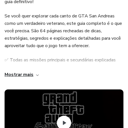
guia definitivo!
Se você quer explorar cada canto de GTA San Andreas
como um verdadeiro veterano, este guia completo é o que
você precisa. São 64 páginas recheadas de dicas,
estratégias, segredos e explicações detalhadas para você
aproveitar tudo que o jogo tem a oferecer.
✅ Todas as missões principais e secundárias explicadas
passo a passo
Mostrar mais
✅ Mapas com locais secretos, armas, veículos e
colecionáveis
✅ Códigos e truques para facilitar (ou bagunçar) sua
jogatina
✅ Dicas de evolução de habilidades, respeito e reputação