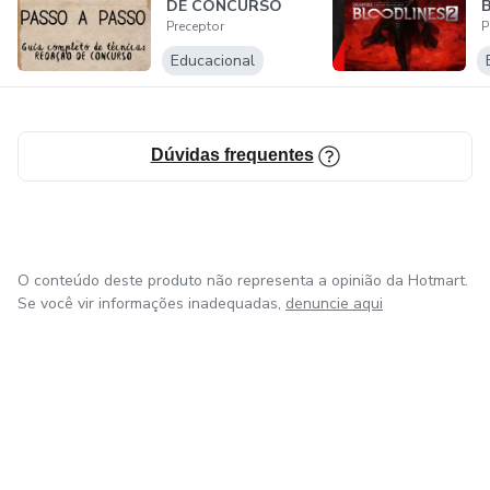
DE CONCURSO
B
Preceptor
P
D
Educacional
Dúvidas frequentes
O conteúdo deste produto não representa a opinião da Hotmart.
Se você vir informações inadequadas,
denuncie aqui
em Amsterdam
em Madrid