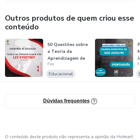
Português
Outros produtos de quem criou esse
Matemática
conteúdo
Direito
50 Questões sobre
P
Leis
a Teoria da
M
Aprendizagem de
J
Pedagogia
Fire
F
LEV VYGOTSKY
Educacional
Raciocínio lógico
Informática
Dúvidas frequentes
O conteúdo deste produto não representa a opinião da Hotmart.