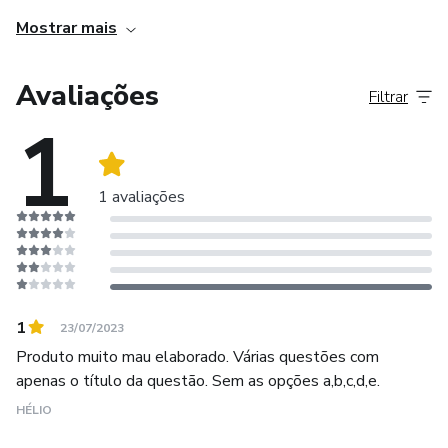
Direito
Mostrar mais
Leis
Avaliações
Filtrar
Pedagogia
1
Raciocínio lógico
1 avaliações
Informática
Realizamos resumos de concursos há mais de 3 anos.
Criando conteúdo para concursos, material resumido
assunto por assunto, também criamos questões múltiplas
1
para estudo. Atuamos com concurso municipal, estadual,
23/07/2023
federal, em qualquer área, seja educação, segurança, etc.
Produto muito mau elaborado. Várias questões com
apenas o título da questão. Sem as opções a,b,c,d,e.
Matérias principais:
HÉLIO