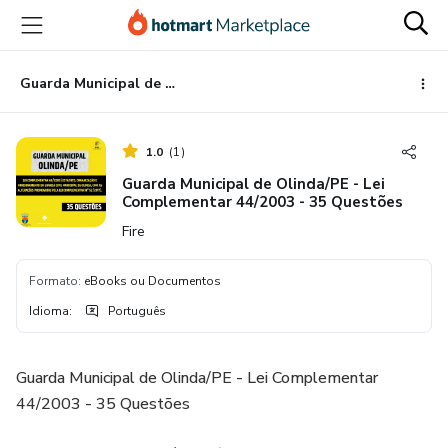
Ir
Ir
Ir
para
para
para
o
o
o
conteúdo
pagamento
rodapé
Guarda Municipal de Olinda/PE - Lei Complementar 44/2003 - 35 Questões
principal
1.0
(
1
)
Guarda Municipal de Olinda/PE - Lei
Complementar 44/2003 - 35 Questões
Fire
Formato
:
eBooks ou Documentos
Idioma
:
Português
Guarda Municipal de Olinda/PE - Lei Complementar
44/2003 - 35 Questões