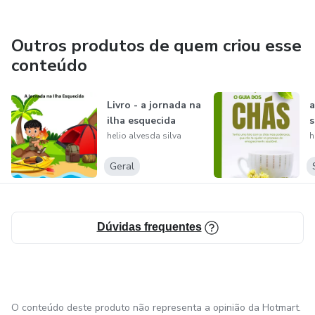
Outros produtos de quem criou esse
conteúdo
Livro - a jornada na
a
ilha esquecida
s
helio alvesda silva
h
Geral
Dúvidas frequentes
O conteúdo deste produto não representa a opinião da Hotmart.