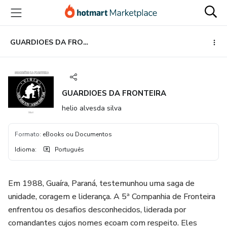
Ir
Ir
Ir
para
para
para
o
o
o
conteúdo
pagamento
rodapé
GUARDIOES DA FRONTEIRA
principal
GUARDIOES DA FRONTEIRA
helio alvesda silva
Formato
:
eBooks ou Documentos
Idioma
:
Português
Em 1988, Guaíra, Paraná, testemunhou uma saga de
unidade, coragem e liderança. A 5ª Companhia de Fronteira
enfrentou os desafios desconhecidos, liderada por
comandantes cujos nomes ecoam com respeito. Eles