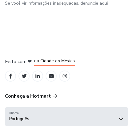
Se você vir informações inadequadas,
denuncie aqui
em Bogotá
em Amsterdam
em Madrid
na Cidade do México
Feito com
❤
em Belo Horizonte
Conheça a Hotmart
Idioma
Português