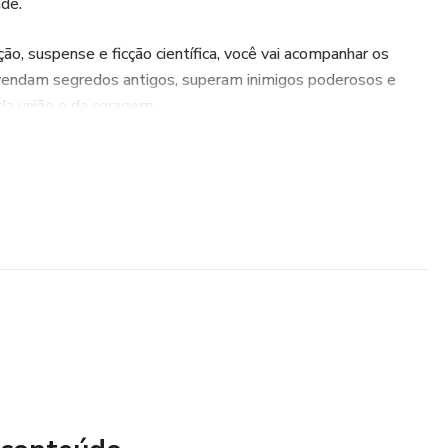
ade.
o, suspense e ficção científica, você vai acompanhar os
vendam segredos antigos, superam inimigos poderosos e
da união e da coragem.
ara os fãs de aventuras futuristas e histórias inspiradoras.
m um mundo onde a coragem e a determinação são as únicas
o sucesso.