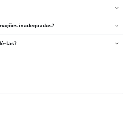
rmações inadequadas?
ê-las?