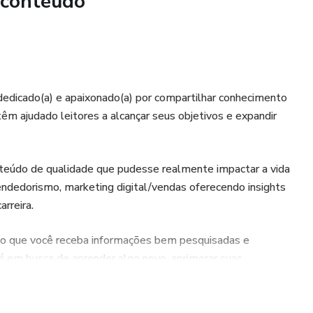
 conteúdo
 dedicado(a) e apaixonado(a) por compartilhar conhecimento
êm ajudado leitores a alcançar seus objetivos e expandir
onteúdo de qualidade que pudesse realmente impactar a vida
ndedorismo, marketing digital/vendas oferecendo insights
arreira.
ndo que você receba informações bem pesquisadas e
á em busca de aprender algo novo, aprimorar suas
rfeita para você.
Confira meus e-books e descubra como podemos transformar