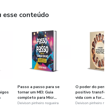
lcançar o sucesso.**
u esse conteúdo
Passo a passo para se
O poder do pens
migos
tornar um MEI: Guia
positivo transfor
completo para Micr...
vida com a for...
a
Deivison pinheiro nogueira
Deivison pinheiro nog