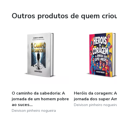
seus sonhos em realidade. Estou aqui para ajudar você a a
Outros produtos de quem crio
O caminho da sabedoria: A
Heróis da coragem: A
jornada de um homem pobre
jornada dos super A
ao suces...
Deivison pinheiro nogueir
Deivison pinheiro nogueira