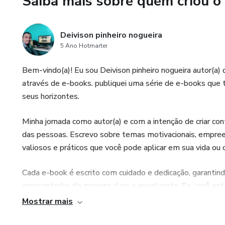
Saiba mais sobre quem criou o
Deivison pinheiro nogueira
5 Ano Hotmarter
Bem-vindo(a)! Eu sou Deivison pinheiro nogueira autor(a)
através de e-books. publiquei uma série de e-books que t
seus horizontes.
Minha jornada como autor(a) e com a intenção de criar c
das pessoas. Escrevo sobre temas motivacionais, empree
valiosos e práticos que você pode aplicar em sua vida ou c
Cada e-book é escrito com cuidado e dedicação, garanti
apresentadas de maneira clara e envolvente. Se você est
habilidades ou se inspirar, meus e-books são a escolha pe
Mostrar mais
Junte-se a essa jornada de aprendizado e crescimento! 