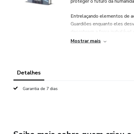
proteger o futuro da humanid
Entrelaçando elementos de açã
Guardiões enquanto eles des
descobrem a força inabalável 
Mostrar mais
Este e-book é um prato cheio p
Prepare-se para mergulhar e
chaves para a sobrevivência e 
Detalhes
Garantia de 7 dias