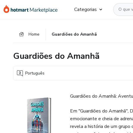
Ir
Ir
Ir
Categorias
para
para
para
o
o
o
conteúdo
pagamento
rodapé
Home
Guardiões do Amanhã
principal
Guardiões do Amanhã
Português
Guardiões do Amanhã: Avent
Em "Guardiões do Amanhã", De
emocionante e cheia de adrena
revela a história de um grupo