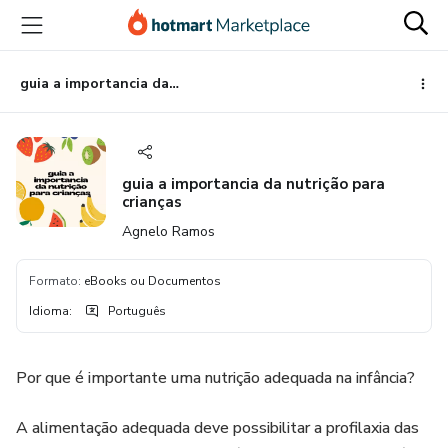
Ir
Ir
Ir
para
para
para
o
o
o
conteúdo
pagamento
rodapé
guia a importancia da nutrição para crianças
principal
guia a importancia da nutrição para
crianças
Agnelo Ramos
Formato
:
eBooks ou Documentos
Idioma
:
Português
Por que é importante uma nutrição adequada na infância?
A alimentação adequada deve possibilitar a profilaxia das