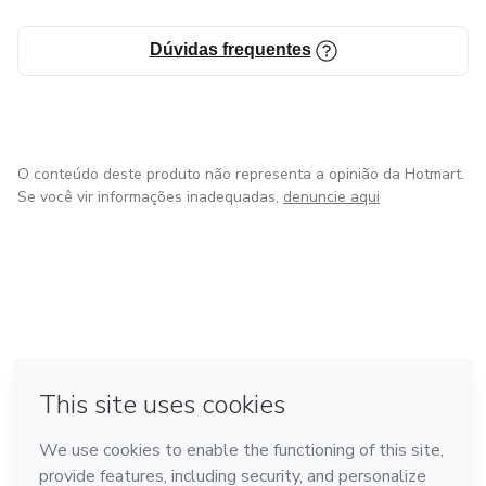
Dúvidas frequentes
O conteúdo deste produto não representa a opinião da Hotmart.
Se você vir informações inadequadas,
denuncie aqui
em Bogotá
em Amsterdam
em Madrid
na Cidade do México
Feito com
❤
em Belo Horizonte