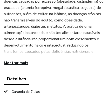
doenças causadas por excesso (obesidade, dislipidemia) ou
escassez (anemia ferropriva, megaloblástica, cegueira) de
nutrientes, além de evitar, na infância, as doenças crônicas
não transmissíveis do adulto, como obesidade,
arteriosclerose, diabetes mellitus, A prática de uma
alimentação balanceada e hábitos alimentares saudáveis
desde a infância irão proporcionar um bom crescimento e
desenvolvimento físico e intelectual, reduzindo os
transtornos causados pelas deficiências nutricionais e
evitando a manifestação da obesidade e outros distúrbios
Mostrar mais
alimentares.
Detalhes
Garantia de 7 dias