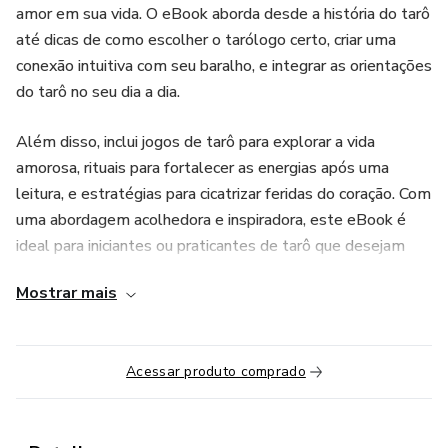
amor em sua vida. O eBook aborda desde a história do tarô
até dicas de como escolher o tarólogo certo, criar uma
conexão intuitiva com seu baralho, e integrar as orientações
do tarô no seu dia a dia.
Além disso, inclui jogos de tarô para explorar a vida
amorosa, rituais para fortalecer as energias após uma
leitura, e estratégias para cicatrizar feridas do coração. Com
uma abordagem acolhedora e inspiradora, este eBook é
ideal para iniciantes ou praticantes de tarô que desejam
usar as cartas como um guia profundo e confiável para sua
Mostrar mais
jornada amorosa.
Transforme sua vida amorosa com insights poderosos e
Acessar produto comprado
práticos, e descubra como o tarô pode ser seu aliado na
busca por relacionamentos mais saudáveis e satisfatórios.