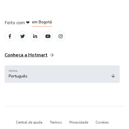
em Amsterdam
em Madrid
em Bogotá
Feito com
❤
em Belo Horizonte
na Cidade do México
Conheça a Hotmart
Idioma
Português
Central de ajuda
Termos
Privacidade
Cookies