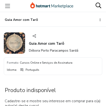
Ir
Ir
Ir
para
para
para
o
o
o
conteúdo
pagamento
rodapé
Guia Amor com Tarô
principal
Guia Amor com Tarô
Débora Porto Paracampos Sardá
Formato
:
Cursos Online e Serviços de Assinatura
Idioma
:
Português
Produto indisponível
Cadastre-se e mostre seu interesse em comprar para o(a)
autor(a) deste curso!