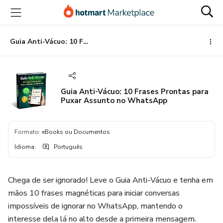
Ir
Ir
Ir
para
para
para
o
o
o
conteúdo
pagamento
rodapé
Guia Anti-Vácuo: 10 Frases Prontas para Puxar Assunto no WhatsApp
principal
Guia Anti-Vácuo: 10 Frases Prontas para
Puxar Assunto no WhatsApp
Formato
:
eBooks ou Documentos
Idioma
:
Português
Chega de ser ignorado! Leve o Guia Anti-Vácuo e tenha em
mãos 10 frases magnéticas para iniciar conversas
impossíveis de ignorar no WhatsApp, mantendo o
interesse dela lá no alto desde a primeira mensagem.