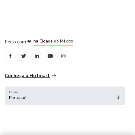
em Bogotá
em Amsterdam
em Madrid
na Cidade do México
Feito com
❤
em Belo Horizonte
Conheça a Hotmart
Idioma
Português