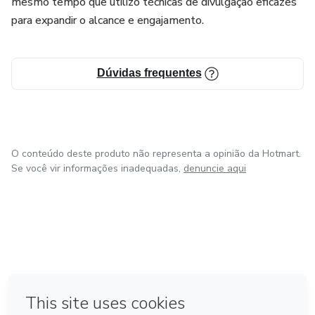
mesmo tempo que utilizo técnicas de divulgação eficazes
para expandir o alcance e engajamento.
Dúvidas frequentes
O conteúdo deste produto não representa a opinião da Hotmart.
Se você vir informações inadequadas,
denuncie aqui
em Bogotá
em Amsterdam
em Madrid
na Cidade do México
Feito com
❤