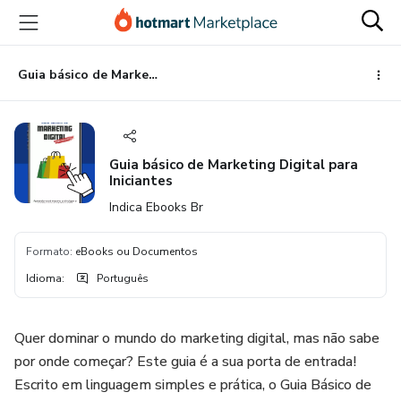
Ir
Ir
Ir
para
para
para
o
o
o
conteúdo
pagamento
rodapé
Guia básico de Marketing Digital para Iniciantes
principal
Guia básico de Marketing Digital para
Iniciantes
Indica Ebooks Br
Formato
:
eBooks ou Documentos
Idioma
:
Português
Quer dominar o mundo do marketing digital, mas não sabe
por onde começar? Este guia é a sua porta de entrada!
Escrito em linguagem simples e prática, o Guia Básico de