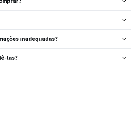
comprar?
rmações inadequadas?
ê-las?