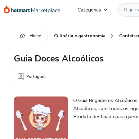
Ir
Ir
Ir
Categorias
para
para
para
o
o
o
conteúdo
pagamento
rodapé
Home
Culinária e gastronomia
Confeitar
principal
Guia Doces Alcoólicos
Português
O Guia Brigadeiros Alcoólicos
Alcoólicos, com todos os ing
Produto destinado para quem 