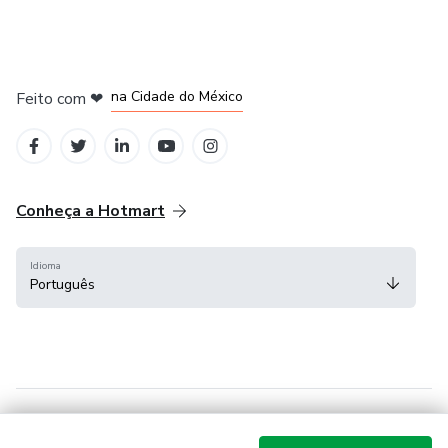
em Bogotá
em Amsterdam
em Madrid
na Cidade do México
Feito com
❤
em Belo Horizonte
Conheça a Hotmart
Idioma
Português
Central de ajuda
Termos
Privacidade
Cookies