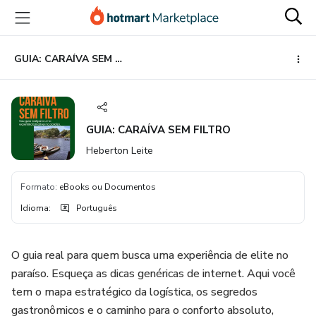
Ir
Ir
Ir
para
para
para
o
o
o
conteúdo
pagamento
rodapé
GUIA: CARAÍVA SEM FILTRO
principal
GUIA: CARAÍVA SEM FILTRO
Heberton Leite
Formato
:
eBooks ou Documentos
Idioma
:
Português
O guia real para quem busca uma experiência de elite no
paraíso. Esqueça as dicas genéricas de internet. Aqui você
tem o mapa estratégico da logística, os segredos
gastronômicos e o caminho para o conforto absoluto,