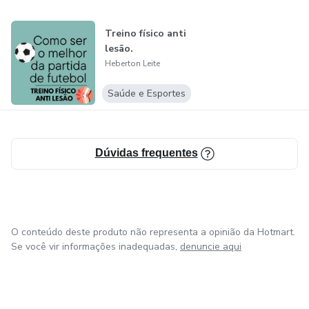
* Inteligência local para visitantes e investidores.
Treino físico anti
lesão.
* A visão de quem transforma o operacional em autoridade
Heberton Leite
digital.
Saúde e Esportes
Dúvidas frequentes
O conteúdo deste produto não representa a opinião da Hotmart.
Se você vir informações inadequadas,
denuncie aqui