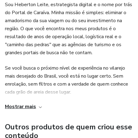
Sou Heberton Leite, estrategista digital e o nome por trás
do Portal de Caraíva. Minha missão é simples: eliminar o
amadorismo da sua viagem ou do seu investimento na
região. O que você encontra nos meus produtos é o
resultado de anos de operação local, logística real e o
"caminho das pedras" que as agências de turismo e os
grandes portais de busca não te contam.
Se você busca o próximo nível de experiência no vilarejo
mais desejado do Brasil, você está no lugar certo. Sem
enrolação, sem filtros e com a verdade de quem conhece
cada grão de areia desse lugar.
Mostrar mais
O que você acessa aqui:
* Estratégias de logística e vivência real (Caraíva Sem
Outros produtos de quem criou esse
Filtro).
conteúdo