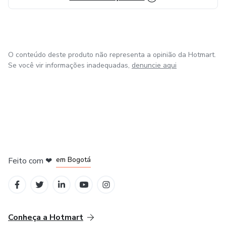
Franquias
Advogacia
O conteúdo deste produto não representa a opinião da Hotmart.
Contabilidade
Se você vir informações inadequadas,
denuncie aqui
Saúde
Nossas consultorias se baseiam em 3 pilares:
DIAGNÓSTICO
em Amsterdam
em Madrid
Primeiro entendemos o seu modelo de negócios e a sua
em Bogotá
Feito com
❤
situação atual, fazendo uma série de perguntas e
em Belo Horizonte
na Cidade do México
questionamentos para entender suas principais dores e
maiores objetivos.
Conheça a Hotmart
ANÁLISE DE PROBLEMAS