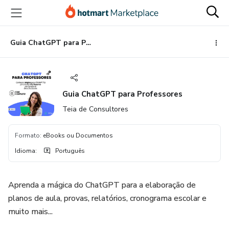
Ir
Ir
Ir
para
para
para
o
o
o
conteúdo
pagamento
rodapé
Guia ChatGPT para Professores
principal
Guia ChatGPT para Professores
Teia de Consultores
Formato
:
eBooks ou Documentos
Idioma
:
Português
Aprenda a mágica do ChatGPT para a elaboração de
planos de aula, provas, relatórios, cronograma escolar e
muito mais...