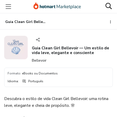
Ir
Ir
Ir
para
para
para
o
o
o
conteúdo
pagamento
rodapé
Guia Clean Girl Bellevoir — Um estilo de vida leve, elegante e consciente
principal
Guia Clean Girl Bellevoir — Um estilo de
vida leve, elegante e consciente
Bellevoir
Formato
:
eBooks ou Documentos
Idioma
:
Português
Descubra o estilo de vida Clean Girl Bellevoir: uma rotina
leve, elegante e cheia de propósito. 🌸