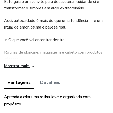
Este guia é um convite para desacelerar, cuidar de si e
transformar o simples em algo extraordinário.
Aqui, autocuidado é mais do que uma tendência — é um
ritual de amor, calma e beleza real.
✨ O que você vai encontrar dentro:
Rotinas de skincare, maquiagem e cabelo com produtos
eficazes
Mostrar mais
Checklists diários e semanais para acompanhar sua
evolução
Vantagens
Detalhes
Organização alimentar prática e leve
Aprenda a criar uma rotina leve e organizada com
Dicas de estilo minimalista e elegante
propósito.