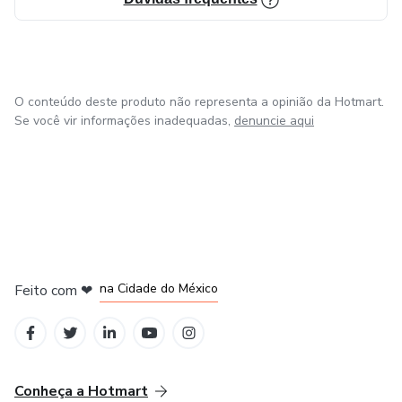
O conteúdo deste produto não representa a opinião da Hotmart.
Se você vir informações inadequadas,
denuncie aqui
em Bogotá
em Amsterdam
em Madrid
na Cidade do México
Feito com
❤
em Belo Horizonte
Conheça a Hotmart