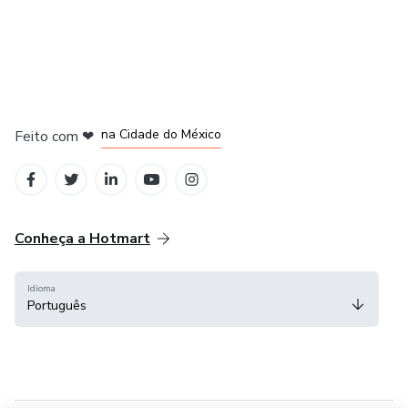
em Bogotá
em Amsterdam
em Madrid
na Cidade do México
Feito com
❤
em Belo Horizonte
Conheça a Hotmart
Idioma
Português