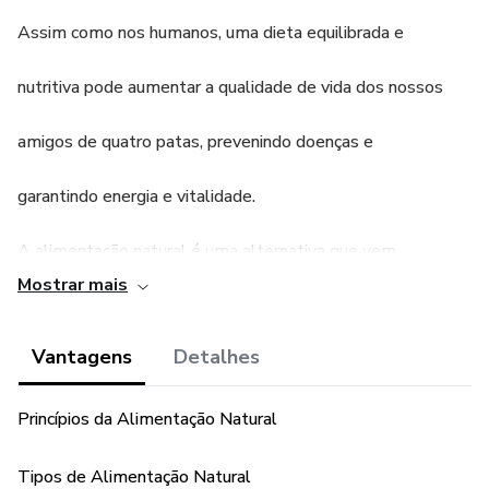
Assim como nos humanos, uma dieta equilibrada e
nutritiva pode aumentar a qualidade de vida dos nossos
amigos de quatro patas, prevenindo doenças e
garantindo energia e vitalidade.
A alimentação natural é uma alternativa que vem
ganhando
Mostrar mais
cada vez mais adeptos, oferecendo uma opção mais
Vantagens
Detalhes
saudável e menos processada em comparação às rações
Princípios da Alimentação Natural
industrializadas.
Tipos de Alimentação Natural