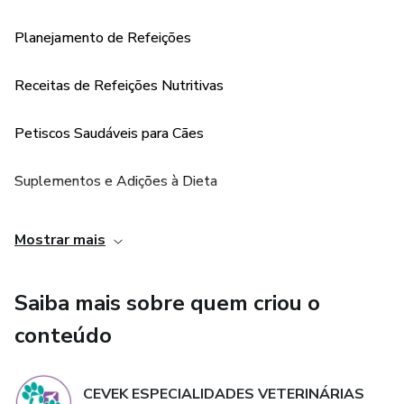
Neste guia, você aprenderá o que é a alimentação natural,
Planejamento de Refeições
seus benefícios e como ela pode transformar a saúde do
Receitas de Refeições Nutritivas
seu cão.
Petiscos Saudáveis para Cães
Além disso, abordaremos a diferença entre essa
abordagem
Suplementos e Adições à Dieta
e a alimentação baseada exclusivamente em ração,
Prevenção de Erros Comuns
Mostrar mais
ajudando você a tomar uma decisão informada sobre o
Adaptação e Monitoramento
Saiba mais sobre quem criou o
que é melhor para o seu pet.
conteúdo
CEVEK ESPECIALIDADES VETERINÁRIAS