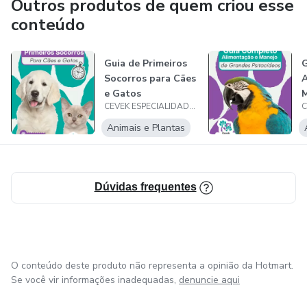
Outros produtos de quem criou esse
conteúdo
Guia de Primeiros
G
Socorros para Cães
A
e Gatos
M
CEVEK ESPECIALIDADES VETERINÁRIAS
P
Animais e Plantas
Dúvidas frequentes
O conteúdo deste produto não representa a opinião da Hotmart.
Se você vir informações inadequadas,
denuncie aqui