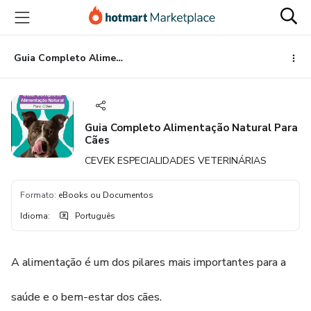
Ir
Ir
Ir
para
para
para
o
o
o
conteúdo
pagamento
rodapé
Guia Completo Alimentação Natural Para Cães
principal
Guia Completo Alimentação Natural Para
Cães
CEVEK ESPECIALIDADES VETERINÁRIAS
Formato
:
eBooks ou Documentos
Idioma
:
Português
A alimentação é um dos pilares mais importantes para a
saúde e o bem-estar dos cães.