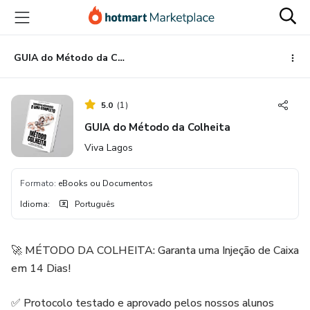
Ir
Ir
Ir
para
para
para
o
o
o
conteúdo
pagamento
rodapé
GUIA do Método da Colheita
principal
5.0
(
1
)
GUIA do Método da Colheita
Viva Lagos
Formato
:
eBooks ou Documentos
Idioma
:
Português
🚀 MÉTODO DA COLHEITA: Garanta uma Injeção de Caixa
em 14 Dias!
✅ Protocolo testado e aprovado pelos nossos alunos