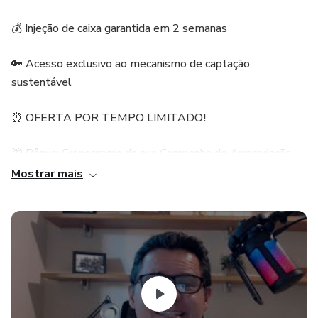
💰 Injeção de caixa garantida em 2 semanas
🔑 Acesso exclusivo ao mecanismo de captação
sustentável
⏰ OFERTA POR TEMPO LIMITADO!
🎁 Bônus: Cronograma da sua Campanha de Arrecadação
Mostrar mais
Não perca mais tempo com estratégias ineficazes.
Descubra o segredo das ONGs bem-sucedidas!
👉 COMPRE AGORA e transforme sua ONG hoje mesmo!
⭐⭐⭐⭐⭐ "Conseguimos 5 mil reais em duas semanas" -
Éder de BH