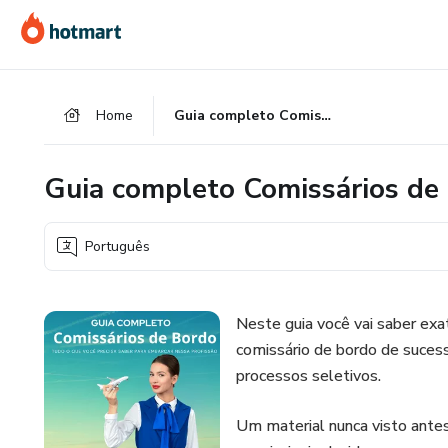
Ir
Ir
Ir
para
para
para
o
o
o
conteúdo
pagamento
rodapé
Home
Guia completo Comissários de Bordo
principal
Guia completo Comissários de
Português
Neste guia você vai saber ex
comissário de bordo de suces
processos seletivos.
Um material nunca visto antes