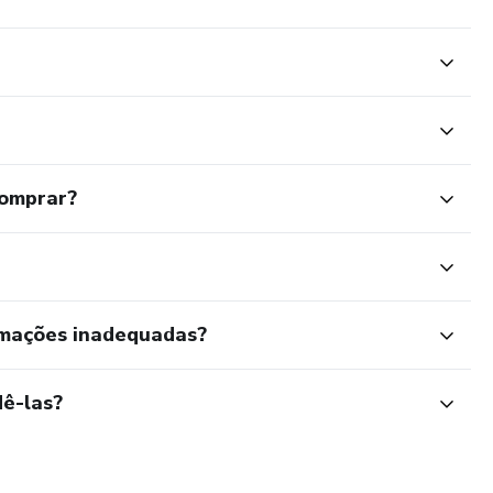
comprar?
rmações inadequadas?
ê-las?