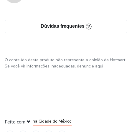
Dúvidas frequentes
O conteúdo deste produto não representa a opinião da Hotmart.
Se você vir informações inadequadas,
denuncie aqui
em Bogotá
em Amsterdam
em Madrid
na Cidade do México
Feito com
❤
em Belo Horizonte