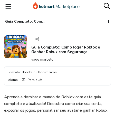
Ir
Ir
Ir
para
para
para
o
o
o
conteúdo
pagamento
rodapé
Guia Completo: Como Jogar Roblox e Ganhar Robux com Segurança
principal
Guia Completo: Como Jogar Roblox e
Ganhar Robux com Segurança
yago marcelo
Formato
:
eBooks ou Documentos
Idioma
:
Português
Aprenda a dominar o mundo do Roblox com este guia
completo e atualizado! Descubra como criar sua conta,
explorar os jogos, personalizar seu avatar e ganhar Robux