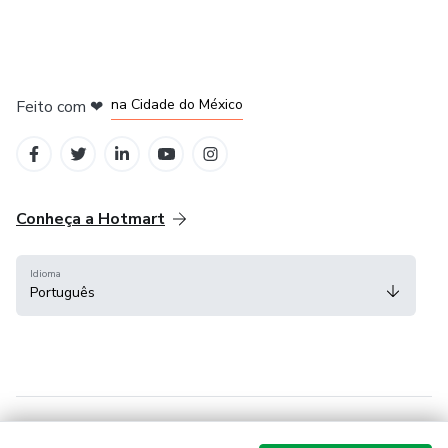
em Bogotá
em Amsterdam
em Madrid
na Cidade do México
Feito com
❤
em Belo Horizonte
Conheça a Hotmart
Idioma
Português