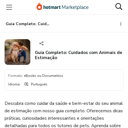
Ir
Ir
Ir
para
para
para
o
o
o
conteúdo
pagamento
rodapé
Guia Completo: Cuidados com Animais de Estimação
principal
Guia Completo: Cuidados com Animais de
Estimação
Formato
:
eBooks ou Documentos
Idioma
:
Português
Descubra como cuidar da saúde e bem-estar do seu animal
de estimação com nosso guia completo. Oferecemos dicas
práticas, curiosidades interessantes e orientações
detalhadas para todos os tutores de pets. Aprenda sobre