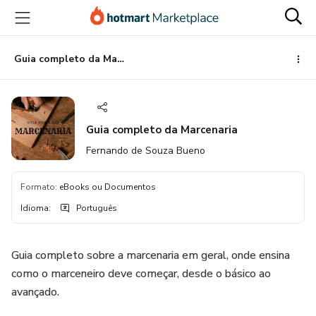
Ir
Ir
Ir
para
para
para
o
o
o
conteúdo
pagamento
rodapé
Guia completo da Marcenaria
principal
Guia completo da Marcenaria
Fernando de Souza Bueno
Formato
:
eBooks ou Documentos
Idioma
:
Português
Guia completo sobre a marcenaria em geral, onde ensina
como o marceneiro deve começar, desde o básico ao
avançado.