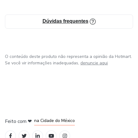
Dúvidas frequentes
O conteúdo deste produto não representa a opinião da Hotmart.
Se você vir informações inadequadas,
denuncie aqui
em Bogotá
em Amsterdam
em Madrid
na Cidade do México
Feito com
❤
em Belo Horizonte