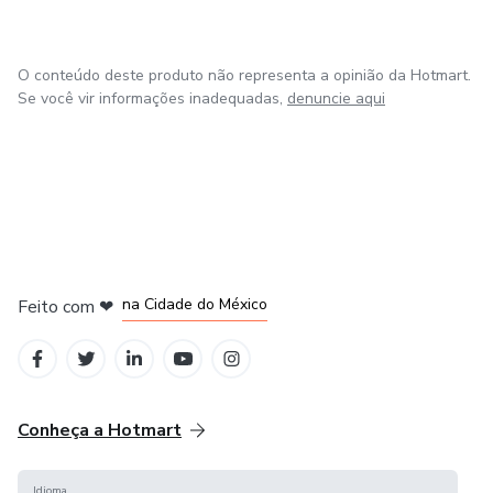
O conteúdo deste produto não representa a opinião da Hotmart.
Se você vir informações inadequadas,
denuncie aqui
em Bogotá
em Amsterdam
em Madrid
na Cidade do México
Feito com
❤
em Belo Horizonte
Conheça a Hotmart
Idioma