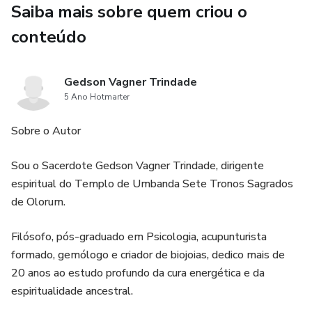
Saiba mais sobre quem criou o
Módulo 4: Auriculoterapia e Acupuntura para Autocura -
conteúdo
Conheça técnicas de terapias baseadas em pontos do
corpo que promovem alívio e revitalização.
Gedson Vagner Trindade
5 Ano Hotmarter
Este guia prático é ideal para quem busca um caminho
profundo de cuidado pessoal. Transforme sua saúde e
Sobre o Autor
bem-estar a partir de abordagens holísticas e acessíveis.
Adicione este livro à sua coleção e comece sua jornada de
Sou o Sacerdote Gedson Vagner Trindade, dirigente
autocura hoje mesmo.
espiritual do Templo de Umbanda Sete Tronos Sagrados
de Olorum.
Filósofo, pós-graduado em Psicologia, acupunturista
formado, gemólogo e criador de biojoias, dedico mais de
20 anos ao estudo profundo da cura energética e da
espiritualidade ancestral.