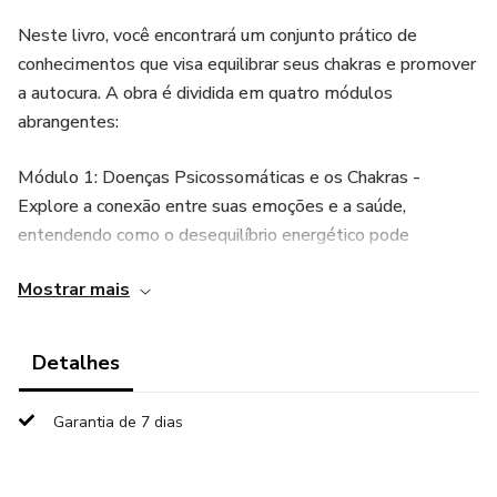
Neste livro, você encontrará um conjunto prático de
conhecimentos que visa equilibrar seus chakras e promover
a autocura. A obra é dividida em quatro módulos
abrangentes:
Módulo 1: Doenças Psicossomáticas e os Chakras -
Explore a conexão entre suas emoções e a saúde,
entendendo como o desequilíbrio energético pode
influenciar seu bem-estar.
Mostrar mais
Módulo 2: Chás Terapêuticos Sagrados - Aprenda sobre
infusões que ajudam a restaurar o equilíbrio e aumentar sua
Detalhes
energia vital.
Garantia de 7 dias
Módulo 3: Energia dos Cristais e os Chakras - Descubra
como utilizar cristais para potencializar a cura e alinhar seus
centros energéticos.