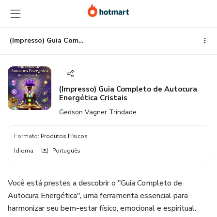
Ir
Ir
Ir
para
para
para
o
o
o
conteúdo
pagamento
rodapé
(Impresso) Guia Completo de Autocura Energética Cristais
principal
(Impresso) Guia Completo de Autocura
Energética Cristais
Gedson Vagner Trindade
Formato
:
Produtos Físicos
Idioma
:
Português
Você está prestes a descobrir o "Guia Completo de
Autocura Energética", uma ferramenta essencial para
harmonizar seu bem-estar físico, emocional e espiritual.