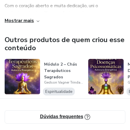
Com o coração aberto e muita dedicação, uni o
conhecimento científico, as técnicas milenares e a
Mostrar mais
sabedoria da Umbanda para criar este Guia Completo.
Entrego esta edição impressa com carinho, como Pai e
Sacerdote, para que você possa ter em suas mãos um
Outros produtos de quem criou esse
instrumento real de transformação.
conteúdo
Com gratidão e Axé,
Módulo 2 – Chás
M
Terapêuticos
Sacerdote Gedson Vagner Trindade
Sagrados
P
Gedson Vagner Trindade
o
Dirigente Espiritual
Espiritualidade
Templo Sete Tronos Sagrados de Olorum 🙏✨
Dúvidas frequentes