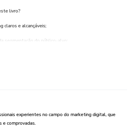
ste livro?
g claros e alcançáveis;
da segmentação do público-alvo;
tual e identificar áreas de melhoria;
ting mais adequados ao seu negócio;
 de conteúdo envolvente e relevante;
icaz para suas atividades de marketing;
issionais experientes no campo do marketing digital, que
ado para implementar suas estratégias;
s e comprovadas.
os para fazer ajustes contínuos e melhorias.