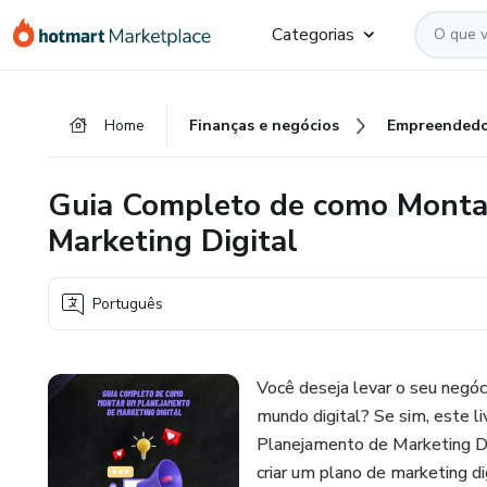
Ir
Ir
Ir
Categorias
para
para
para
o
o
o
conteúdo
pagamento
rodapé
Home
Finanças e negócios
Empreendedo
principal
Guia Completo de como Monta
Marketing Digital
Português
Você deseja levar o seu negóc
mundo digital? Se sim, este 
Planejamento de Marketing Di
criar um plano de marketing dig