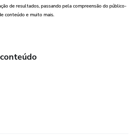
liação de resultados, passando pela compreensão do público-
 invista no seu sucesso digital! Adquira agora mesmo o Guia
de conteúdo e muito mais.
Marketing Digital e comece a alcançar resultados sólidos
 conteúdo