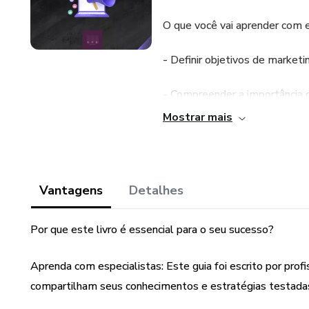
O que você vai aprender com e
- Definir objetivos de marketin
- Compreender a importância 
Mostrar mais
- Avaliar sua presença online a
- Escolher os canais de marke
Vantagens
Detalhes
- Desenvolver uma estratégia
Por que este livro é essencial para o seu sucesso?
- Estabelecer um orçamento ef
Aprenda com especialistas: Este guia foi escrito por prof
- Criar um cronograma organiz
compartilham seus conhecimentos e estratégias testada
- Monitorar e avaliar resultad