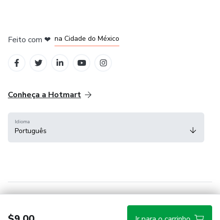
em Bogotá
em Amsterdam
em Madrid
na Cidade do México
Feito com
❤
em Belo Horizonte
Conheça a Hotmart
Idioma
Português
Central de ajuda
Termos
Privacidade
Cookies
$9.00
Ir para o carrinho