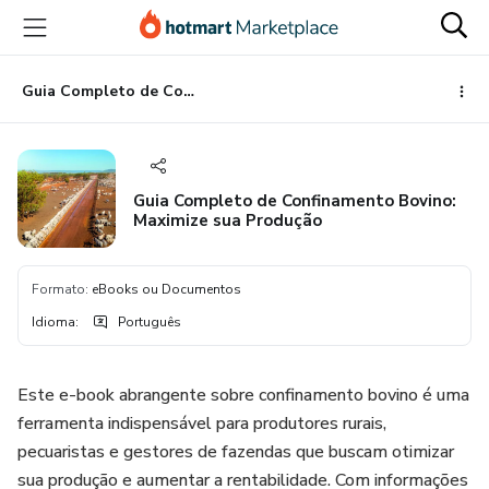
Ir
Ir
Ir
para
para
para
o
o
o
conteúdo
pagamento
rodapé
Guia Completo de Confinamento Bovino: Maximize sua Produção
principal
Guia Completo de Confinamento Bovino:
Maximize sua Produção
Formato
:
eBooks ou Documentos
Idioma
:
Português
Este e-book abrangente sobre confinamento bovino é uma
ferramenta indispensável para produtores rurais,
pecuaristas e gestores de fazendas que buscam otimizar
sua produção e aumentar a rentabilidade. Com informações