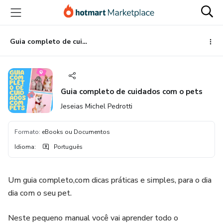
Ir
Ir
Ir
para
para
para
o
o
o
conteúdo
pagamento
rodapé
Guia completo de cuidados com o pets
principal
Guia completo de cuidados com o pets
Jeseias Michel Pedrotti
Formato
:
eBooks ou Documentos
Idioma
:
Português
Um guia completo,com dicas práticas e simples, para o dia
dia com o seu pet.
Neste pequeno manual você vai aprender todo o