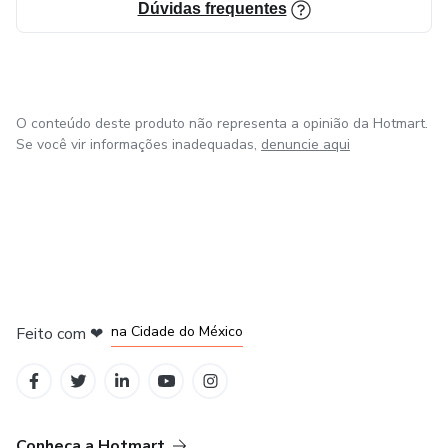
Dúvidas frequentes
O conteúdo deste produto não representa a opinião da Hotmart.
Se você vir informações inadequadas,
denuncie aqui
em Bogotá
em Amsterdam
em Madrid
na Cidade do México
Feito com
❤
em Belo Horizonte
Conheça a Hotmart