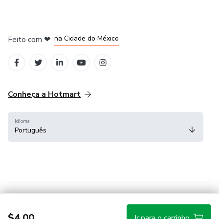
em Bogotá
em Amsterdam
em Madrid
na Cidade do México
Feito com
❤
em Belo Horizonte
Conheça a Hotmart
Idioma
Português
Central de ajuda
Termos
Privacidade
Cookies
$4.00
Ir para o carrinho