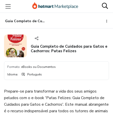
Ir
Ir
Ir
para
para
para
o
o
o
conteúdo
pagamento
rodapé
Guia Completo de Cuidados para Gatos e Cachorros: Patas Felizes
principal
Guia Completo de Cuidados para Gatos e
Cachorros: Patas Felizes
Formato
:
eBooks ou Documentos
Idioma
:
Português
Prepare-se para transformar a vida dos seus amigos
peludos com o e-book 'Patas Felizes: Guia Completo de
Cuidados para Gatos e Cachorros'. Este manual abrangente
é o recurso indispensável para todos os tutores de animais