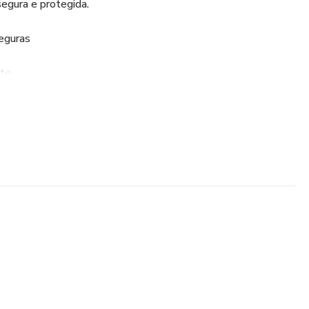
segura e protegida.
Seguras
rte
guras
Dois Fatores (2FA)
ois fatores?
o em dois fatores no Instagram
m dois fatores