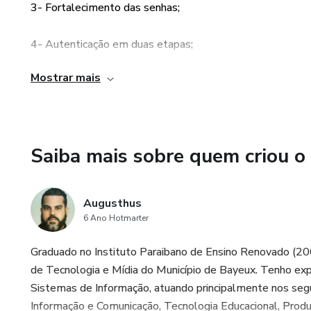
Capítulo 3: Atualizações de S
3- Fortalecimento das senhas;
3.1 Mantendo o Instagram atu
4- Autenticação em duas etapas;
3.2 Configurações de privacid
Mostrar mais
5- Privacidade e controle de informações;
3.3 Protegendo suas informa
6- Orientações de segurança específicas.
Capítulo 4: Evitando Phishing
Saiba mais sobre quem criou o
4.1 O que é phishing?
Augusthus
4.2 Identificando emails de ph
6 Ano Hotmarter
4.3 Prevenção contra ataques 
Graduado no Instituto Paraibano de Ensino Renovado (20
de Tecnologia e Mídia do Município de Bayeux. Tenho exp
Sistemas de Informação, atuando principalmente nos segu
Informação e Comunicação, Tecnologia Educacional, Produç