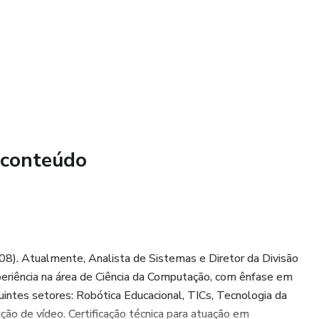
egurança e Privacidade
alizado
ade
ções pessoais
 e Ataques de Engenharia Social
 conteúdo
ishing
de engenharia social
08). Atualmente, Analista de Sistemas e Diretor da Divisão
eriência na área de Ciência da Computação, com ênfase em
intes setores: Robótica Educacional, TICs, Tecnologia da
ão de vídeo. Certificação técnica para atuação em