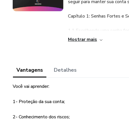
seguir para manter sua conta 
Capítulo 1: Senhas Fortes e 
1.1 Escolhendo uma senha fo
Mostrar mais
1.2 Dicas para criar senhas se
1.3 Gerenciadores de senhas
Vantagens
Detalhes
Capítulo 2: Autenticação em 
Você vai aprender:
2.1 O que é autenticação em d
1- Proteção da sua conta;
2.2 Como ativar a autenticaçã
2- Conhecimento dos riscos;
2.3 Opções de autenticação e