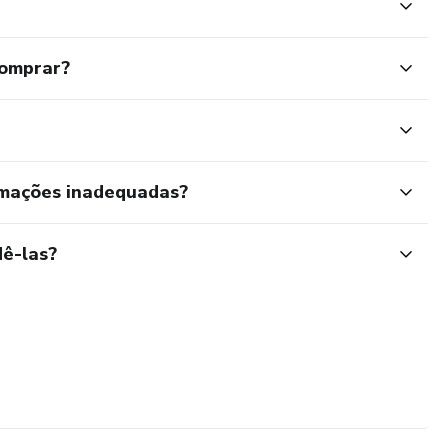
comprar?
rmações inadequadas?
ê-las?