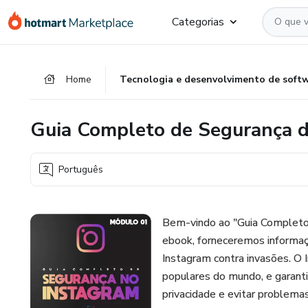
Ir
Ir
Ir
Categorias
para
para
para
o
o
o
conteúdo
pagamento
rodapé
Home
Tecnologia e desenvolvimento de soft
principal
Guia Completo de Segurança 
Português
Bem-vindo ao "Guia Completo 
ebook, forneceremos informaç
Instagram contra invasões. O 
populares do mundo, e garanti
privacidade e evitar problema