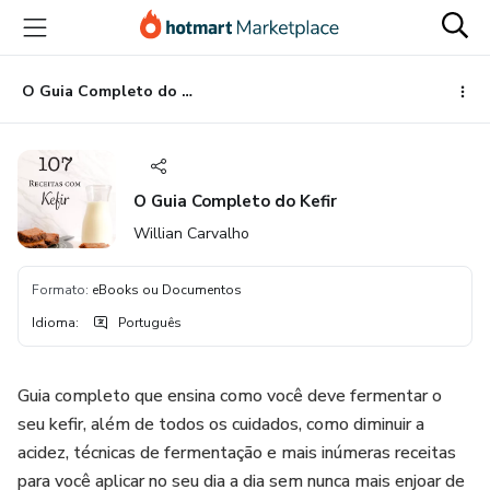
Ir
Ir
Ir
para
para
para
o
o
o
conteúdo
pagamento
rodapé
O Guia Completo do Kefir
principal
O Guia Completo do Kefir
Willian Carvalho
Formato
:
eBooks ou Documentos
Idioma
:
Português
Guia completo que ensina como você deve fermentar o
seu kefir, além de todos os cuidados, como diminuir a
acidez, técnicas de fermentação e mais inúmeras receitas
para você aplicar no seu dia a dia sem nunca mais enjoar de