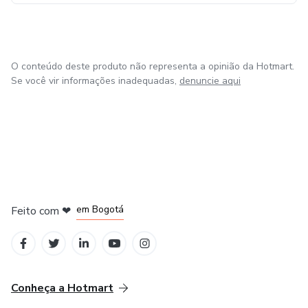
O conteúdo deste produto não representa a opinião da Hotmart.
Se você vir informações inadequadas,
denuncie aqui
em Amsterdam
em Madrid
em Bogotá
Feito com
❤
em Belo Horizonte
na Cidade do México
Conheça a Hotmart