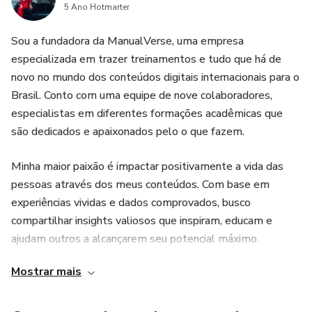
5 Ano Hotmarter
Como conseguir seus primeiros clientes
Sou a fundadora da ManualVerse, uma empresa
Abordando e entrando em contato
especializada em trazer treinamentos e tudo que há de
novo no mundo dos conteúdos digitais internacionais para o
O cliente quer meus serviços, o que fazer
Brasil. Conto com uma equipe de nove colaboradores,
especialistas em diferentes formações acadêmicas que
Quanto cobrar
são dedicados e apaixonados pelo o que fazem.
Tabela de valores
Minha maior paixão é impactar positivamente a vida das
pessoas através dos meus conteúdos. Com base em
Modelo de contrato
experiências vividas e dados comprovados, busco
compartilhar insights valiosos que inspiram, educam e
Relatório de resultados
ajudam outros a alcançarem seu potencial máximo.
Mostrar mais
Estou constantemente em busca de aprendizado contínuo,
aprimorando minha compreensão do comportamento
humano e explorando novas abordagens para transmitir