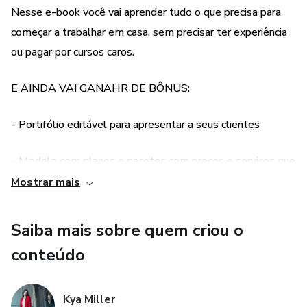
Nesse e-book você vai aprender tudo o que precisa para
Copywriting ou "Copy"
começar a trabalhar em casa, sem precisar ter experiência
ou pagar por cursos caros.
Redator
E AINDA VAI GANAHR DE BÔNUS:
Editor de vídeos e fotos
Tráfego
- Portifólio editável para apresentar a seus clientes
Serviços complexos
- Modelo com planos e pacotes com preços e serviços que
poderá oferecer a seus clientes
Mostrar mais
O perfil do social media
- Modelo de briefing e formulários
Saiba mais sobre quem criou o
O que precisa para ser social media
conteúdo
- Modelo de contrato (para deixar seu atendimento
Você precisa ser formado?
profissional)
Colocando em prática
Kya Miller