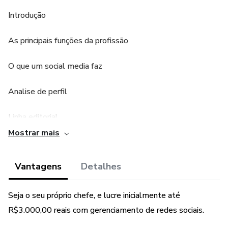
Introdução
As principais funções da profissão
O que um social media faz
Analise de perfil
Linha editorial
Mostrar mais
Planejamento de conteúdo
Vantagens
Detalhes
Análise de dados e relatório
Outros serviços
Seja o seu próprio chefe, e lucre inicialmente até
R$3.000,00 reais com gerenciamento de redes sociais.
Designer gráfico