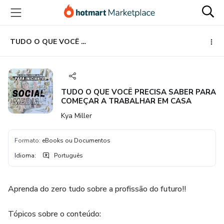
Ir
Ir
Ir
para
para
para
o
o
o
conteúdo
pagamento
rodapé
TUDO O QUE VOCÊ PRECISA SABER PARA COMEÇAR A TRABALHAR EM CASA
principal
TUDO O QUE VOCÊ PRECISA SABER PARA
COMEÇAR A TRABALHAR EM CASA
Kya Miller
Formato
:
eBooks ou Documentos
Idioma
:
Português
Aprenda do zero tudo sobre a profissão do futuro!!
Tópicos sobre o conteúdo: