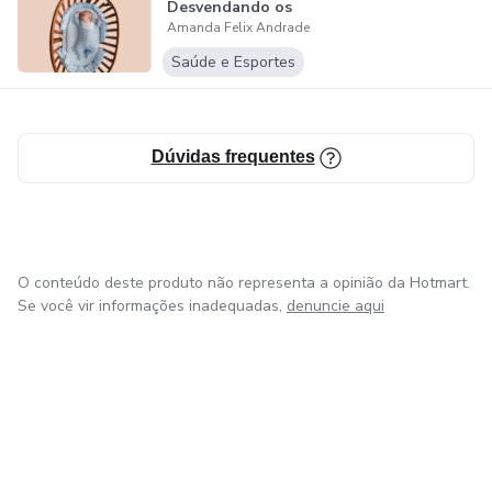
Desvendando os
Amanda Felix Andrade
Mistérios para...
Saúde e Esportes
Dúvidas frequentes
O conteúdo deste produto não representa a opinião da Hotmart.
Se você vir informações inadequadas,
denuncie aqui
em Bogotá
em Amsterdam
em Madrid