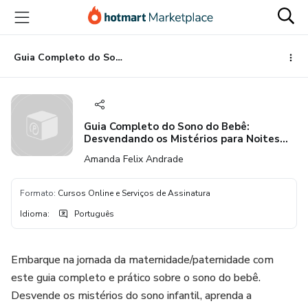
Ir
Ir
Ir
para
para
para
o
o
o
conteúdo
pagamento
rodapé
Guia Completo do Sono do Bebê: Desvendando os Mistérios para Noites Tranquilas
principal
Guia Completo do Sono do Bebê:
Desvendando os Mistérios para Noites
Tranquilas
Amanda Felix Andrade
Formato
:
Cursos Online e Serviços de Assinatura
Idioma
:
Português
Embarque na jornada da maternidade/paternidade com
este guia completo e prático sobre o sono do bebê.
Desvende os mistérios do sono infantil, aprenda a