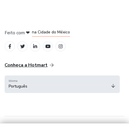
em Bogotá
em Amsterdam
em Madrid
na Cidade do México
Feito com
❤
em Belo Horizonte
Conheça a Hotmart
Idioma
Português