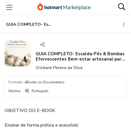
Ir
Ir
Ir
para
para
para
o
o
o
conteúdo
pagamento
rodapé
GUIA COMPLETO- Escalda-Pés & Bombas Efervescentes Bem-estar artesanal para vender ou presentear
principal
GUIA COMPLETO- Escalda-Pés & Bombas
Efervescentes Bem-estar artesanal para
vender ou presentear
Cristiane Pereira da Silva
Formato
:
eBooks ou Documentos
Idioma
:
Português
OBJETIVO DO E-BOOK
Ensinar de forma prática e acessível: